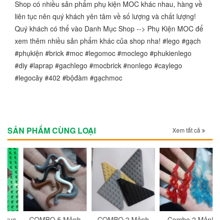
Shop có nhiều sản phẩm phụ kiện MOC khác nhau, hàng về
liên tục nên quý khách yên tâm về số lượng và chất lượng!
Quý khách có thể vào Danh Mục Shop --> Phụ Kiện MOC để
xem thêm nhiều sản phẩm khác của shop nha! #lego #gạch
#phụkiện #brick #moc #legomoc #moclego #phukienlego
#diy #laprap #gachlego #mocbrick #nonlego #caylego
#legocây #402 #bộđàm #gạchmoc
SẢN PHẨM CÙNG LOẠI
Xem tất cả
c
COMBO 5 Mảnh
COMBO 2 Mảnh
Combo 2 Mảnh