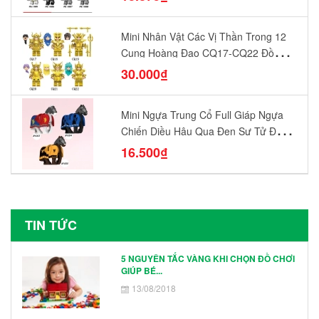
Mini Nhân Vật Các Vị Thần Trong 12
Cung Hoàng Đạo CQ17-CQ22 Đồ
Chơi Lắp Ráp Mô Hình Yêu Thích
30.000₫
Mini Ngựa Trung Cổ Full Giáp Ngựa
Chiến Diều Hâu Quạ Đen Sư Tử Đỏ
N1003 - N1005 Đồ Chơi Lắp Ráp Mô
16.500₫
Hình Nhân Vật
TIN TỨC
5 NGUYÊN TẮC VÀNG KHI CHỌN ĐỒ CHƠI
GIÚP BÉ...
13/08/2018