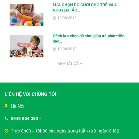
LỰA CHỌN ĐỒ CHƠI CHO TRẺ VÀ 4
NGUYÊN TẮC...
13/08/2018
Cách lựa chọn đồ chơi giúp trẻ phát triển
não...
13/08/2018
XEM TẤT CẢ
LIÊN HỆ VỚI CHÚNG TÔI
Hà Nội
0949 854 380
-
Trực 8h00 - 18h00 các ngày trong tuần (trừ ngày lễ tết)