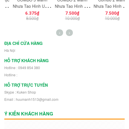
ạt
Nhựa Tạo Hình Uống
Nhựa Tạo Hình Vát
Nhựa Tạo Hình Hiệu
ng
Cong Dùng Cho Mô
Cắt Góc 8x8
Ứng Năng Lượng
6.375₫
7.500₫
7.500₫
n
Hình Nhân Vật Mini
NO.1727 Dùng Cho
NO.1726 Dùng
K
8.500₫
10.000₫
10.000₫
h
NO.1729 - 43892
Mô Hình Nhân Vật
Trang Trí Mô Hình
Robot 30504
Nhân Vật Robot
11302
ĐỊA CHỈ CỬA HÀNG
Hà Nội
HỖ TRỢ KHÁCH HÀNG
Hotline : 0949 854 380
Hotline :
HỖ TRỢ TRỰC TUYẾN
Skype : Kuken Shop
Email : huumanh1513@gmail.com
Ý KIẾN KHÁCH HÀNG