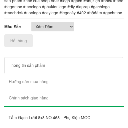
sản phẩm khác của shop nha! #lego #gạch #phụkiện #brick #moc
#legomoc #moclego #phukienlego #diy #laprap #gachlego
#mocbrick #nonlego #caylego #legocây #402 #bộđàm #gạchmoc
Màu Sắc
Hết hàng
Thông tin sản phẩm
Hưỡng dẫn mua hàng
Chính sách giao hàng
Tấm Gạch Lưới 8x8 NO.468 - Phụ Kiện MOC