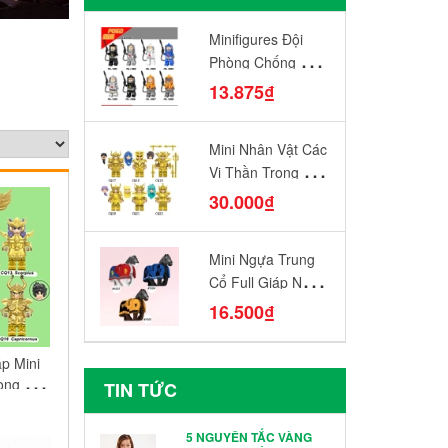
Minifigures Đội
Phòng Chống Vũ
Khí Sinh Hóa
13.875₫
PG8081
Mini Nhân Vật Các
Vị Thần Trong 12
Cung Hoàng Đạo
30.000₫
CQ17-CQ22 Đồ
Chơi Lắp Ráp Mô
Mini Ngựa Trung
Hình Yêu Thích
Cổ Full Giáp Ngựa
Chiến Diều Hâu
16.500₫
Quạ Đen Sư Tử
Đỏ N1003 - N1005
p Mini
Đồ Chơi Lắp Ráp
ong 12
TIN TỨC
Mô Hình Nhân Vật
 CQ11 -
h Nhân
5 NGUYÊN TẮC VÀNG
Thích