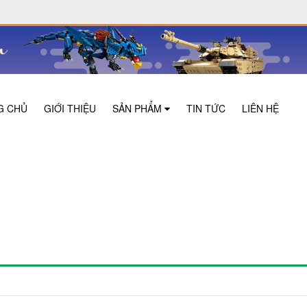
G CHỦ
GIỚI THIỆU
SẢN PHẨM
TIN TỨC
LIÊN HỆ