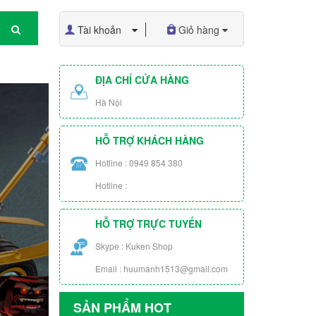
Tài khoản
Giỏ hàng
ĐỊA CHỈ CỬA HÀNG
Hà Nội
HỖ TRỢ KHÁCH HÀNG
Hotline : 0949 854 380
Hotline :
HỖ TRỢ TRỰC TUYẾN
Skype : Kuken Shop
Email : huumanh1513@gmail.com
SẢN PHẨM HOT