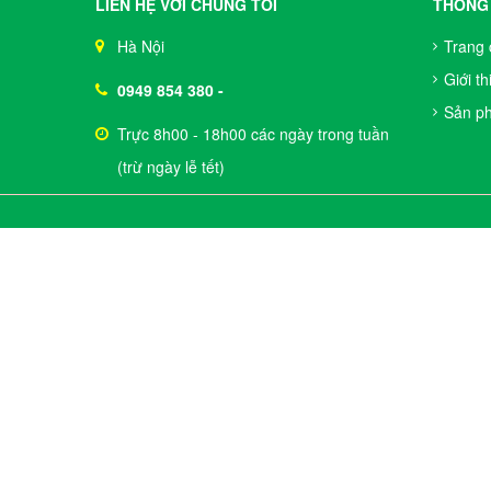
LIÊN HỆ VỚI CHÚNG TÔI
THÔNG 
Hà Nội
Trang 
Giới th
0949 854 380
-
Sản p
Trực 8h00 - 18h00 các ngày trong tuần
(trừ ngày lễ tết)