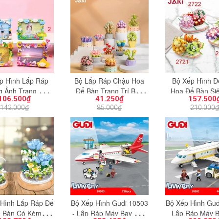
p Hình Lắp Ráp
Bộ Lắp Ráp Chậu Hoa
Bộ Xếp Hình Đ
 Ảnh Trang Trí
Để Bàn Trang Trí Bàn
Hoa Để Bàn Si
106.500₫
41.250₫
157.500
t - Đồ Chơi Lắp
Làm Việc Nhỏ Xinh Với
Với Nhiều Màu 
142.000₫
85.000₫
210.000₫
ồ Vật Trang Trí
Nhiều Lựa Chọn - Đồ
Sỡ - Đồ Chơi L
Đẹp
Chơi Lắp Ráp Hoa Lá
Hoa Trang 
Cây Cỏ
 Hình Lắp Ráp Đế
Bộ Xếp Hình Gudi 10503
Bộ Xếp Hình Gud
 Bàn Có Kèm Đế
- Lắp Ráp Máy Bay Chở
Lắp Ráp Máy 