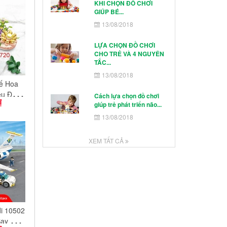
KHI CHỌN ĐỒ CHƠI
GIÚP BÉ...
13/08/2018
LỰA CHỌN ĐỒ CHƠI
CHO TRẺ VÀ 4 NGUYÊN
TẮC...
13/08/2018
ế Hoa
êu Đẹp
Cách lựa chọn đồ chơi
₫
giúp trẻ phát triển não...
Sắc Sặc
ắp Ráp
13/08/2018
Trí
XEM TẤT CẢ
i 10502
Bay Du