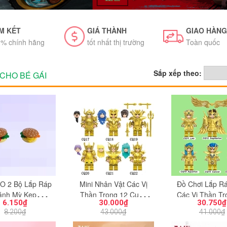
M KẾT
GIÁ THÀNH
GIAO HÀNG
% chính hãng
tốt nhất thị trường
Toàn quốc
Sắp xếp theo:
CHO BÉ GÁI
 2 Bộ Lắp Ráp
Mini Nhân Vật Các Vị
Đồ Chơi Lắp Rá
ánh Mỳ Kẹp
Thần Trong 12 Cung
Các Vị Thần Tr
6.150₫
30.000₫
30.750₫
rger Như Hình
Hoàng Đạo CQ17-CQ22
Cung Hoàng Đạo
8.200₫
43.000₫
41.000₫
8 - Phụ Kiện Đồ
Đồ Chơi Lắp Ráp Mô
CQ16 - Mô Hìn
hơi Lắp Ráp
Hình Yêu Thích
Vật Được Yêu 