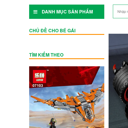
DANH MỤC SẢN PHẨM
CHỦ ĐỀ CHO BÉ GÁI
TÌM KIẾM THEO