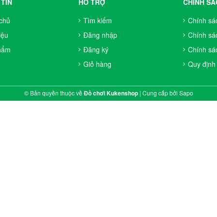
TIN
HỖ TRỢ
CHÍNH SÁ
chủ
Tìm kiếm
Chính sá
iệu
Đăng nhập
Chính sá
hẩm
Đăng ký
Chính sác
Giỏ hàng
Quy định
© Bản quyền thuộc về
Đồ chơi Kukenshop
|
Cung cấp bởi
Sapo