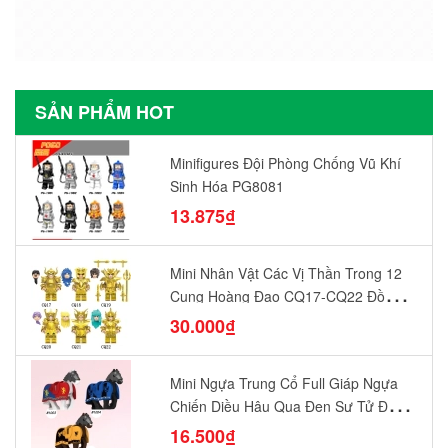
SẢN PHẨM HOT
Minifigures Đội Phòng Chống Vũ Khí
Sinh Hóa PG8081
13.875₫
Mini Nhân Vật Các Vị Thần Trong 12
Cung Hoàng Đạo CQ17-CQ22 Đồ
Chơi Lắp Ráp Mô Hình Yêu Thích
30.000₫
Mini Ngựa Trung Cổ Full Giáp Ngựa
Chiến Diều Hâu Quạ Đen Sư Tử Đỏ
N1003 - N1005 Đồ Chơi Lắp Ráp Mô
16.500₫