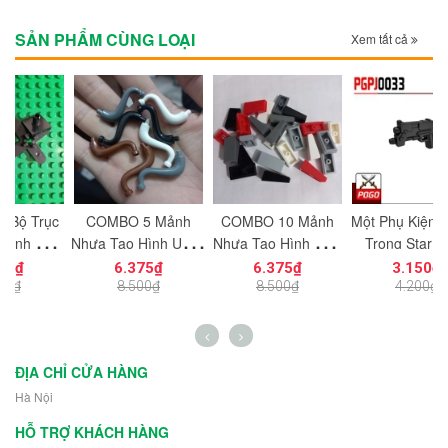
SẢN PHẨM CÙNG LOẠI
Xem tất cả
c
COMBO 5 Mảnh
COMBO 10 Mảnh
Một Phụ Kiện Vũ Khí
M
ạt
Nhựa Tạo Hình Uống
Nhựa Tạo Hình Trơn
Trong Star Wars
ng
Cong Dùng Cho Mô
Vát Dọc 1x2
PGPJ0033 NO.1198
N
6.375₫
6.375₫
3.150₫
n
Hình Nhân Vật Mini
NO.1725 Đồ Chơi
- Phụ Kiện MOC
8.500₫
8.500₫
4.200₫
h
NO.1729 - 43892
Lắp Ráp 5404
ĐỊA CHỈ CỬA HÀNG
Hà Nội
HỖ TRỢ KHÁCH HÀNG