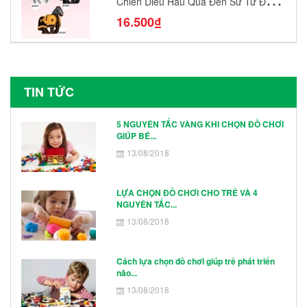
Chiến Diều Hâu Quạ Đen Sư Tử Đỏ
N1003 - N1005 Đồ Chơi Lắp Ráp Mô
16.500₫
Hình Nhân Vật
TIN TỨC
5 NGUYÊN TẮC VÀNG KHI CHỌN ĐỒ CHƠI
GIÚP BÉ...
13/08/2018
LỰA CHỌN ĐỒ CHƠI CHO TRẺ VÀ 4
NGUYÊN TẮC...
13/08/2018
Cách lựa chọn đồ chơi giúp trẻ phát triển
não...
13/08/2018