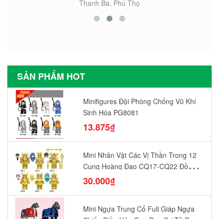
Thanh Ba, Phú Thọ
SẢN PHẨM HOT
Minifigures Đội Phòng Chống Vũ Khí
Sinh Hóa PG8081
13.875₫
Mini Nhân Vật Các Vị Thần Trong 12
Cung Hoàng Đạo CQ17-CQ22 Đồ
Chơi Lắp Ráp Mô Hình Yêu Thích
30.000₫
Mini Ngựa Trung Cổ Full Giáp Ngựa