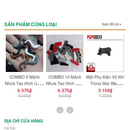
SẢN PHẨM CÙNG LOẠI
Xem tất cả
c
COMBO 5 Mảnh
COMBO 10 Mảnh
Một Phụ Kiện Vũ Khí
M
ạt
Nhựa Tạo Hình Uống
Nhựa Tạo Hình Trơn
Trong Star Wars
ng
Cong Dùng Cho Mô
Vát Dọc 1x2
PGPJ0033 NO.1198
N
6.375₫
6.375₫
3.150₫
n
Hình Nhân Vật Mini
NO.1725 Đồ Chơi
- Phụ Kiện MOC
8.500₫
8.500₫
4.200₫
h
NO.1729 - 43892
Lắp Ráp 5404
ĐỊA CHỈ CỬA HÀNG
Hà Nội