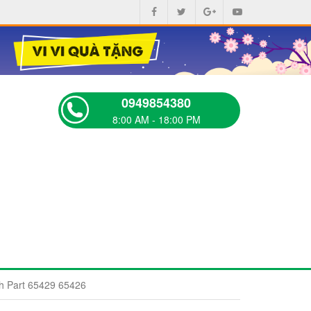
0949854380
8:00 AM - 18:00 PM
h Part 65429 65426