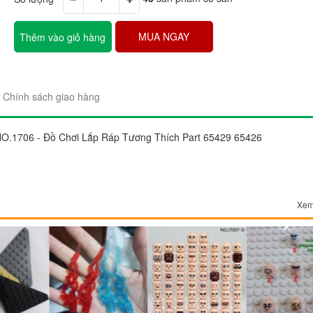
MUA NGAY
Thêm vào giỏ hàng
Chính sách giao hàng
"Sản phẩm thì trên cả tuyệt 
đẹp. Ráp lên cái nào thích c
O.1706 - Đồ Chơi Lắp Ráp Tương Thích Part 65429 65426
gói sản phẩm rất đẹp và chắ
Chị Trang
Cầu Giấy, Hà Nộ
Xem