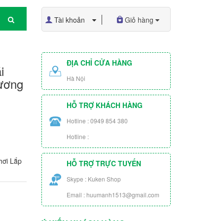
Tài khoản
Giỏ hàng
ĐỊA CHỈ CỬA HÀNG
i
Hà Nội
ương
HỖ TRỢ KHÁCH HÀNG
Hotline : 0949 854 380
Hotline :
hơi Lắp
HỖ TRỢ TRỰC TUYẾN
Skype : Kuken Shop
Email : huumanh1513@gmail.com