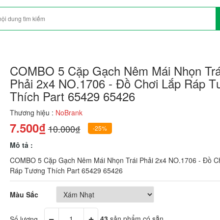
COMBO 5 Cặp Gạch Nêm Mái Nhọn Trá
Phải 2x4 NO.1706 - Đồ Chơi Lắp Ráp T
Thích Part 65429 65426
Thương hiệu :
NoBrank
7.500₫
10.000₫
-25%
Mô tả :
COMBO 5 Cặp Gạch Nêm Mái Nhọn Trái Phải 2x4 NO.1706 - Đồ C
Ráp Tương Thích Part 65429 65426
Màu Sắc
Số lượng
43
sản phẩm có sẵn