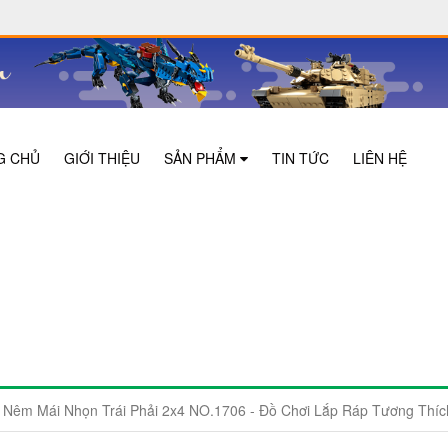
G CHỦ
GIỚI THIỆU
SẢN PHẨM
TIN TỨC
LIÊN HỆ
êm Mái Nhọn Trái Phải 2x4 NO.1706 - Đồ Chơi Lắp Ráp Tương Thíc