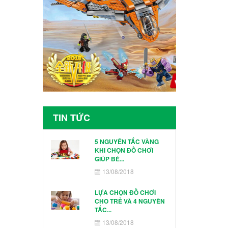
TIN TỨC
5 NGUYÊN TẮC VÀNG
KHI CHỌN ĐỒ CHƠI
GIÚP BÉ...
13/08/2018
LỰA CHỌN ĐỒ CHƠI
CHO TRẺ VÀ 4 NGUYÊN
TẮC...
13/08/2018