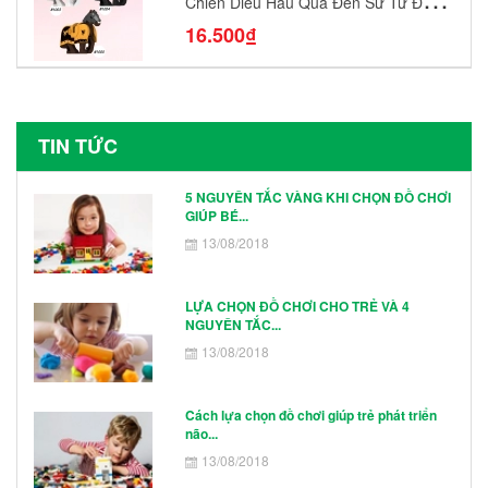
Chiến Diều Hâu Quạ Đen Sư Tử Đỏ
N1003 - N1005 Đồ Chơi Lắp Ráp Mô
16.500₫
Hình Nhân Vật
TIN TỨC
5 NGUYÊN TẮC VÀNG KHI CHỌN ĐỒ CHƠI
GIÚP BÉ...
13/08/2018
LỰA CHỌN ĐỒ CHƠI CHO TRẺ VÀ 4
NGUYÊN TẮC...
13/08/2018
Cách lựa chọn đồ chơi giúp trẻ phát triển
não...
13/08/2018