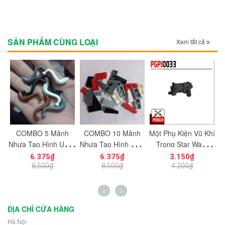
SẢN PHẨM CÙNG LOẠI
Xem tất cả
c
COMBO 5 Mảnh
COMBO 10 Mảnh
Một Phụ Kiện Vũ Khí
M
ạt
Nhựa Tạo Hình Uống
Nhựa Tạo Hình Trơn
Trong Star Wars
ng
Cong Dùng Cho Mô
Vát Dọc 1x2
PGPJ0033 NO.1198
N
6.375₫
6.375₫
3.150₫
n
Hình Nhân Vật Mini
NO.1725 Đồ Chơi
- Phụ Kiện MOC
8.500₫
8.500₫
4.200₫
h
NO.1729 - 43892
Lắp Ráp 5404
ĐỊA CHỈ CỬA HÀNG
Hà Nội