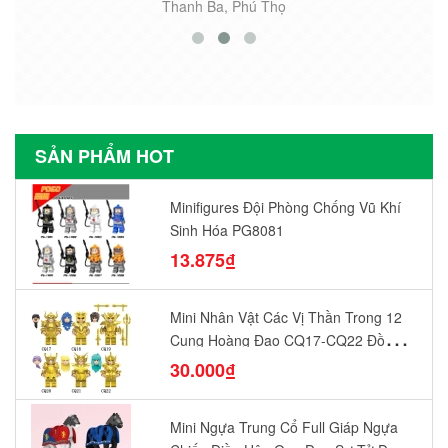
Thanh Ba, Phú Thọ
SẢN PHẨM HOT
Minifigures Đội Phòng Chống Vũ Khí
Sinh Hóa PG8081
13.875₫
Mini Nhân Vật Các Vị Thần Trong 12
Cung Hoàng Đạo CQ17-CQ22 Đồ
Chơi Lắp Ráp Mô Hình Yêu Thích
30.000₫
Mini Ngựa Trung Cổ Full Giáp Ngựa