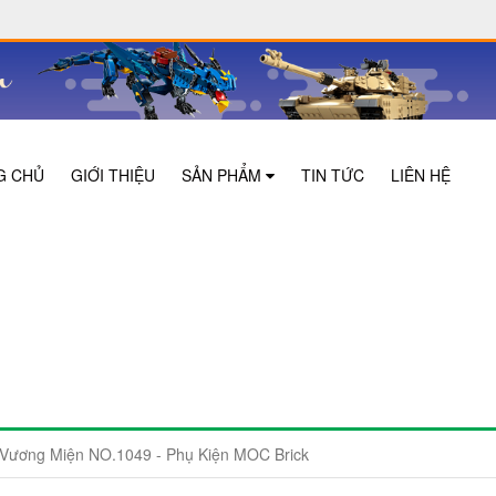
G CHỦ
GIỚI THIỆU
SẢN PHẨM
TIN TỨC
LIÊN HỆ
Vương Miện NO.1049 - Phụ Kiện MOC Brick