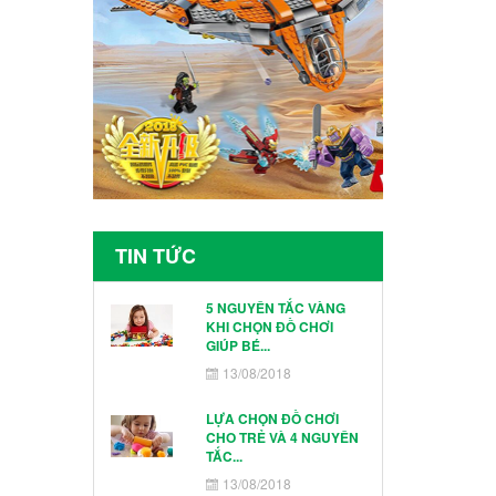
TIN TỨC
5 NGUYÊN TẮC VÀNG
KHI CHỌN ĐỒ CHƠI
GIÚP BÉ...
13/08/2018
LỰA CHỌN ĐỒ CHƠI
CHO TRẺ VÀ 4 NGUYÊN
TẮC...
13/08/2018