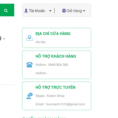
Tài khoản
Giỏ hàng
ĐỊA CHỈ CỬA HÀNG
 -
Hà Nội
HỖ TRỢ KHÁCH HÀNG
Hotline : 0949 854 380
Hotline :
HỖ TRỢ TRỰC TUYẾN
Skype : Kuken Shop
Email : huumanh1513@gmail.com