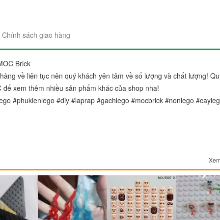
Chính sách giao hàng
MOC Brick
àng về liên tục nên quý khách yên tâm về số lượng và chất lượng! Qu
"Sản phẩm thì trên cả tuyệt 
C để xem thêm nhiều sản phẩm khác của shop nha!
đẹp. Ráp lên cái nào thích c
ego #phukienlego #diy #laprap #gachlego #mocbrick #nonlego #cayle
gói sản phẩm rất đẹp và chắ
Chị Trang
Cầu Giấy, Hà Nộ
Xem