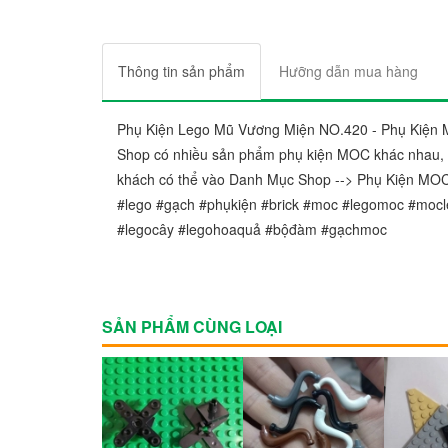
Thông tin sản phẩm
Hưỡng dẫn mua hàng
Phụ Kiện Lego Mũ Vương Miện NO.420 - Phụ Kiện 
Shop có nhiều sản phẩm phụ kiện MOC khác nhau, h
khách có thể vào Danh Mục Shop --> Phụ Kiện MO
#lego #gạch #phụkiện #brick #moc #legomoc #mocl
#legocây #legohoaquả #bộđàm #gạchmoc
SẢN PHẨM CÙNG LOẠI