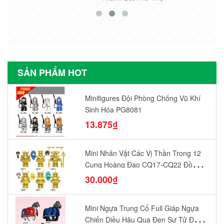
SẢN PHẨM HOT
Minifigures Đội Phòng Chống Vũ Khí
Sinh Hóa PG8081
13.875₫
Mini Nhân Vật Các Vị Thần Trong 12
Cung Hoàng Đạo CQ17-CQ22 Đồ
Chơi Lắp Ráp Mô Hình Yêu Thích
30.000₫
Mini Ngựa Trung Cổ Full Giáp Ngựa
Chiến Diều Hâu Quạ Đen Sư Tử Đỏ