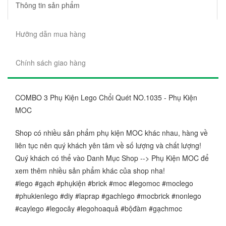
Thông tin sản phẩm
Hưỡng dẫn mua hàng
Chính sách giao hàng
COMBO 3 Phụ Kiện Lego Chổi Quét NO.1035 - Phụ Kiện
MOC
Shop có nhiều sản phẩm phụ kiện MOC khác nhau, hàng về
liên tục nên quý khách yên tâm về số lượng và chất lượng!
Quý khách có thể vào Danh Mục Shop --> Phụ Kiện MOC để
xem thêm nhiều sản phẩm khác của shop nha!
#lego #gạch #phụkiện #brick #moc #legomoc #moclego
#phukienlego #diy #laprap #gachlego #mocbrick #nonlego
#caylego #legocây #legohoaquả #bộđàm #gạchmoc