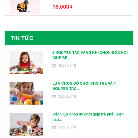
N1003 - N1005 Đồ Chơi Lắp Ráp Mô
16.500₫
Hình Nhân Vật
TIN TỨC
5 NGUYÊN TẮC VÀNG KHI CHỌN ĐỒ CHƠI
GIÚP BÉ...
13/08/2018
LỰA CHỌN ĐỒ CHƠI CHO TRẺ VÀ 4
NGUYÊN TẮC...
13/08/2018
Cách lựa chọn đồ chơi giúp trẻ phát triển
não...
13/08/2018