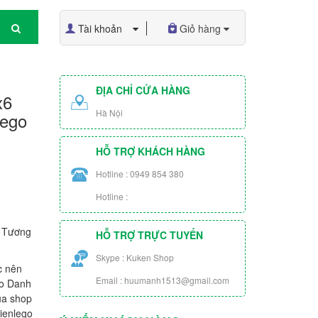
Tài khoản
Giỏ hàng
ĐỊA CHỈ CỬA HÀNG
x6
Hà Nội
Lego
HỖ TRỢ KHÁCH HÀNG
Hotline : 0949 854 380
Hotline :
C Tương
HỖ TRỢ TRỰC TUYẾN
Skype : Kuken Shop
c nên
Email : huumanh1513@gmail.com
ào Danh
ủa shop
ienlego