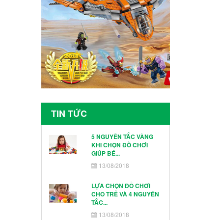
TIN TỨC
5 NGUYÊN TẮC VÀNG
KHI CHỌN ĐỒ CHƠI
GIÚP BÉ...
13/08/2018
LỰA CHỌN ĐỒ CHƠI
CHO TRẺ VÀ 4 NGUYÊN
TẮC...
13/08/2018