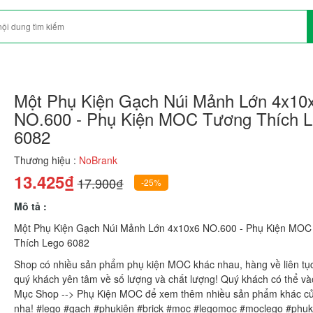
Một Phụ Kiện Gạch Núi Mảnh Lớn 4x10
NO.600 - Phụ Kiện MOC Tương Thích 
6082
Thương hiệu :
NoBrank
13.425₫
17.900₫
-25%
Mô tả :
Một Phụ Kiện Gạch Núi Mảnh Lớn 4x10x6 NO.600 - Phụ Kiện MO
Thích Lego 6082
Shop có nhiều sản phẩm phụ kiện MOC khác nhau, hàng về liên tụ
quý khách yên tâm về số lượng và chất lượng! Quý khách có thể v
Mục Shop --> Phụ Kiện MOC để xem thêm nhiều sản phẩm khác c
nha! #lego #gạch #phụkiện #brick #moc #legomoc #moclego #phuk