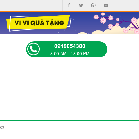
0949854380
8:00 AM - 18:00 PM
82