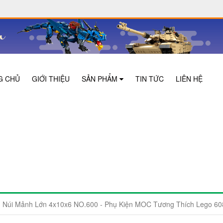
G CHỦ
GIỚI THIỆU
SẢN PHẨM
TIN TỨC
LIÊN HỆ
h Núi Mảnh Lớn 4x10x6 NO.600 - Phụ Kiện MOC Tương Thích Lego 60