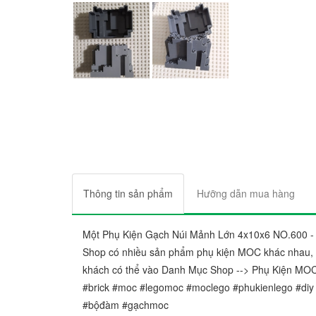
Thông tin sản phẩm
Hưỡng dẫn mua hàng
Một Phụ Kiện Gạch Núi Mảnh Lớn 4x10x6 NO.600 
Shop có nhiều sản phẩm phụ kiện MOC khác nhau, h
khách có thể vào Danh Mục Shop --> Phụ Kiện MOC
#brick #moc #legomoc #moclego #phukienlego #diy
#bộđàm #gạchmoc