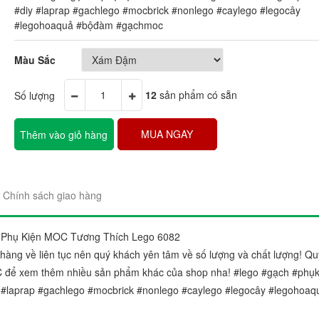
#diy #laprap #gachlego #mocbrick #nonlego #caylego #legocây
#legohoaquả #bộđàm #gạchmoc
Màu Sắc
Số lượng
12
sản phẩm có sẵn
"Sản phẩm thì trên cả tuyệt 
đẹp. Ráp lên cái nào thích c
MUA NGAY
Thêm vào giỏ hàng
gói sản phẩm rất đẹp và chắ
Chị Trang
Cầu Giấy, Hà Nộ
Chính sách giao hàng
- Phụ Kiện MOC Tương Thích Lego 6082
àng về liên tục nên quý khách yên tâm về số lượng và chất lượng! Qu
 để xem thêm nhiều sản phẩm khác của shop nha! #lego #gạch #phụk
 #laprap #gachlego #mocbrick #nonlego #caylego #legocây #legohoaq