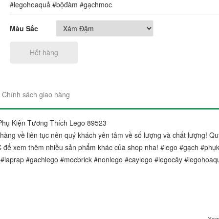
#legohoaquả #bộđàm #gạchmoc
Màu Sắc
Hết hàng
"Sản phẩm thì trên cả tuyệt 
đẹp. Ráp lên cái nào thích c
Chính sách giao hàng
gói sản phẩm rất đẹp và chắ
Chị Trang
Phụ Kiện Tương Thích Lego 89523
Cầu Giấy, Hà Nộ
àng về liên tục nên quý khách yên tâm về số lượng và chất lượng! Qu
 để xem thêm nhiều sản phẩm khác của shop nha! #lego #gạch #phụk
 #laprap #gachlego #mocbrick #nonlego #caylego #legocây #legohoaq
Xem