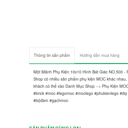
Thông tin sản phẩm
Hưỡng dẫn mua hàng
Một Mảnh Phụ Kiện 10x10 Hình Bát Giác NO.500 - 
Shop có nhiều sản phẩm phụ kiện MOC khác nhau, h
khách có thể vào Danh Mục Shop --> Phụ Kiện MOC
#brick #moc #legomoc #moclego #phukienlego #diy
#bộđàm #gạchmoc