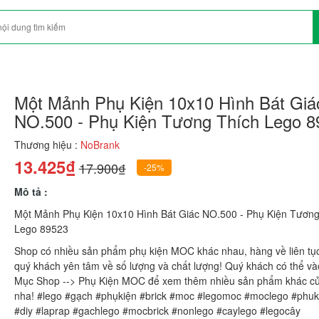
Một Mảnh Phụ Kiện 10x10 Hình Bát Giá
NO.500 - Phụ Kiện Tương Thích Lego 8
Thương hiệu :
NoBrank
13.425₫
17.900₫
-25%
Mô tả :
Một Mảnh Phụ Kiện 10x10 Hình Bát Giác NO.500 - Phụ Kiện Tương
Lego 89523
Shop có nhiều sản phẩm phụ kiện MOC khác nhau, hàng về liên tụ
quý khách yên tâm về số lượng và chất lượng! Quý khách có thể v
Mục Shop --> Phụ Kiện MOC để xem thêm nhiều sản phẩm khác c
nha! #lego #gạch #phụkiện #brick #moc #legomoc #moclego #phuk
#diy #laprap #gachlego #mocbrick #nonlego #caylego #legocây