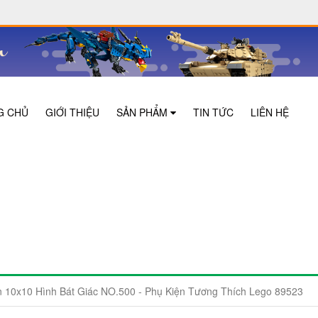
G CHỦ
GIỚI THIỆU
SẢN PHẨM
TIN TỨC
LIÊN HỆ
 10x10 Hình Bát Giác NO.500 - Phụ Kiện Tương Thích Lego 89523