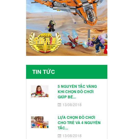
TIN TỨC
5 NGUYÊN TẮC VÀNG
KHI CHỌN ĐỒ CHƠI
GIÚP BÉ...
13/08/2018
LỰA CHỌN ĐỒ CHƠI
CHO TRẺ VÀ 4 NGUYÊN
TẮC...
13/08/2018