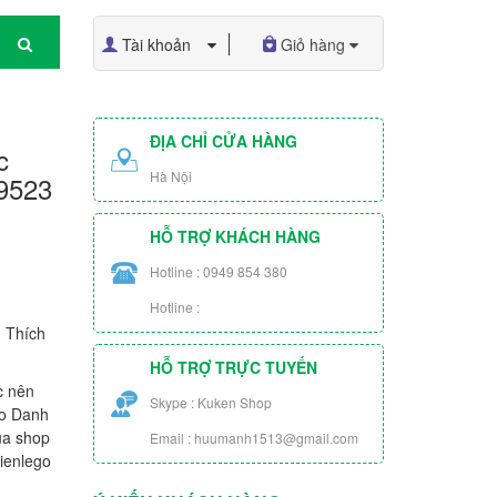
Tài khoản
Giỏ hàng
ĐỊA CHỈ CỬA HÀNG
c
Hà Nội
9523
HỖ TRỢ KHÁCH HÀNG
Hotline : 0949 854 380
Hotline :
 Thích
HỖ TRỢ TRỰC TUYẾN
c nên
Skype : Kuken Shop
ào Danh
ủa shop
Email : huumanh1513@gmail.com
ienlego