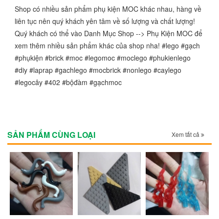
Shop có nhiều sản phẩm phụ kiện MOC khác nhau, hàng về
liên tục nên quý khách yên tâm về số lượng và chất lượng!
Quý khách có thể vào Danh Mục Shop --> Phụ Kiện MOC để
xem thêm nhiều sản phẩm khác của shop nha! #lego #gạch
#phụkiện #brick #moc #legomoc #moclego #phukienlego
#diy #laprap #gachlego #mocbrick #nonlego #caylego
#legocây #402 #bộđàm #gạchmoc
SẢN PHẨM CÙNG LOẠI
Xem tất cả