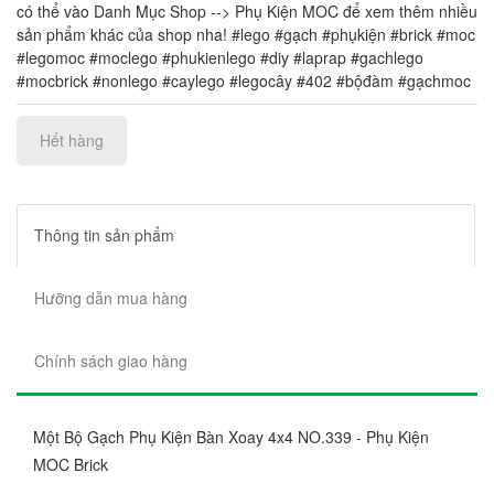
có thể vào Danh Mục Shop --> Phụ Kiện MOC để xem thêm nhiều
sản phẩm khác của shop nha! #lego #gạch #phụkiện #brick #moc
#legomoc #moclego #phukienlego #diy #laprap #gachlego
#mocbrick #nonlego #caylego #legocây #402 #bộđàm #gạchmoc
Hết hàng
Thông tin sản phẩm
Hưỡng dẫn mua hàng
Chính sách giao hàng
Một Bộ Gạch Phụ Kiện Bàn Xoay 4x4 NO.339 - Phụ Kiện
MOC Brick