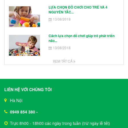
LỰA CHỌN ĐỒ CHƠI CHO TRẺ VÀ 4
NGUYÊN TẮC...
13/08/2018
Cách lựa chọn đồ chơi giúp trẻ phát triển
não...
13/08/2018
XEM TẤT CẢ
LIÊN HỆ VỚI CHÚNG TÔI
Hà Nội
0949 854 380
-
Trực 8h00 - 18h00 các ngày trong tuần (trừ ngày lễ tết)