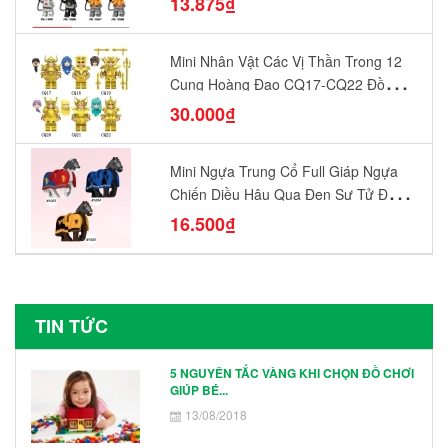
13.875₫
Mini Nhân Vật Các Vị Thần Trong 12
Cung Hoàng Đạo CQ17-CQ22 Đồ
Chơi Lắp Ráp Mô Hình Yêu Thích
30.000₫
Mini Ngựa Trung Cổ Full Giáp Ngựa
Chiến Diều Hâu Quạ Đen Sư Tử Đỏ
N1003 - N1005 Đồ Chơi Lắp Ráp Mô
16.500₫
Hình Nhân Vật
TIN TỨC
5 NGUYÊN TẮC VÀNG KHI CHỌN ĐỒ CHƠI
GIÚP BÉ...
13/08/2018