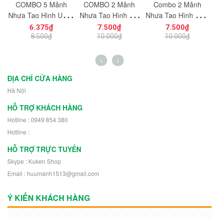
c
COMBO 5 Mảnh
COMBO 2 Mảnh
Combo 2 Mảnh
ạt
Nhựa Tạo Hình Uống
Nhựa Tạo Hình Vát
Nhựa Tạo Hình Hiệu
ng
Cong Dùng Cho Mô
Cắt Góc 8x8
Ứng Năng Lượng
6.375₫
7.500₫
7.500₫
n
Hình Nhân Vật Mini
NO.1727 Dùng Cho
NO.1726 Dùng
K
8.500₫
10.000₫
10.000₫
h
NO.1729 - 43892
Mô Hình Nhân Vật
Trang Trí Mô Hình
Robot 30504
Nhân Vật Robot
11302
ĐỊA CHỈ CỬA HÀNG
Hà Nội
HỖ TRỢ KHÁCH HÀNG
Hotline : 0949 854 380
Hotline :
HỖ TRỢ TRỰC TUYẾN
Skype : Kuken Shop
Email : huumanh1513@gmail.com
Ý KIẾN KHÁCH HÀNG