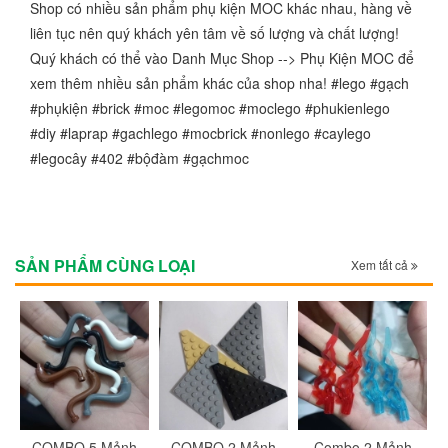
Shop có nhiều sản phẩm phụ kiện MOC khác nhau, hàng về
liên tục nên quý khách yên tâm về số lượng và chất lượng!
Quý khách có thể vào Danh Mục Shop --> Phụ Kiện MOC để
xem thêm nhiều sản phẩm khác của shop nha! #lego #gạch
#phụkiện #brick #moc #legomoc #moclego #phukienlego
#diy #laprap #gachlego #mocbrick #nonlego #caylego
#legocây #402 #bộđàm #gạchmoc
SẢN PHẨM CÙNG LOẠI
Xem tất cả
c
COMBO 5 Mảnh
COMBO 2 Mảnh
Combo 2 Mảnh