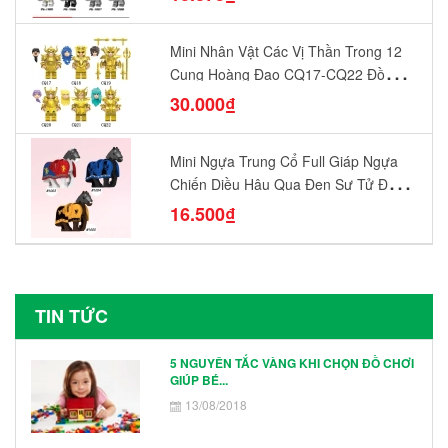
Mini Nhân Vật Các Vị Thần Trong 12
Cung Hoàng Đạo CQ17-CQ22 Đồ
Chơi Lắp Ráp Mô Hình Yêu Thích
30.000₫
Mini Ngựa Trung Cổ Full Giáp Ngựa
Chiến Diều Hâu Quạ Đen Sư Tử Đỏ
N1003 - N1005 Đồ Chơi Lắp Ráp Mô
16.500₫
Hình Nhân Vật
TIN TỨC
5 NGUYÊN TẮC VÀNG KHI CHỌN ĐỒ CHƠI
GIÚP BÉ...
13/08/2018