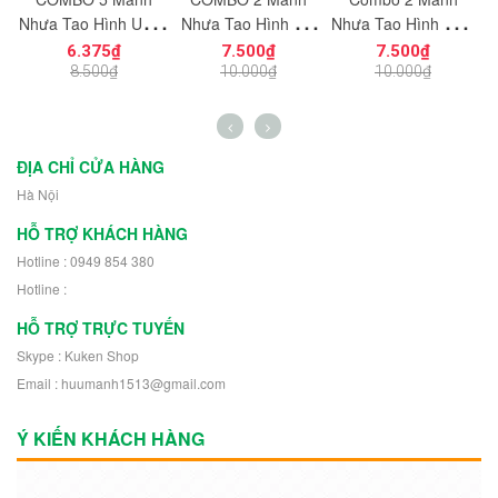
ạt
Nhựa Tạo Hình Uống
Nhựa Tạo Hình Vát
Nhựa Tạo Hình Hiệu
ng
Cong Dùng Cho Mô
Cắt Góc 8x8
Ứng Năng Lượng
6.375₫
7.500₫
7.500₫
n
Hình Nhân Vật Mini
NO.1727 Dùng Cho
NO.1726 Dùng
K
8.500₫
10.000₫
10.000₫
h
NO.1729 - 43892
Mô Hình Nhân Vật
Trang Trí Mô Hình
Robot 30504
Nhân Vật Robot
11302
ĐỊA CHỈ CỬA HÀNG
Hà Nội
HỖ TRỢ KHÁCH HÀNG
Hotline : 0949 854 380
Hotline :
HỖ TRỢ TRỰC TUYẾN
Skype : Kuken Shop
Email : huumanh1513@gmail.com
Ý KIẾN KHÁCH HÀNG