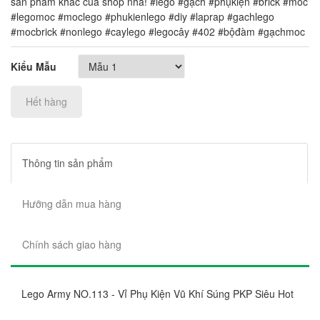
sản phẩm khác của shop nha! #lego #gạch #phụkiện #brick #moc
#legomoc #moclego #phukienlego #diy #laprap #gachlego
#mocbrick #nonlego #caylego #legocây #402 #bộđàm #gạchmoc
Kiểu Mẫu
Hết hàng
Thông tin sản phẩm
Hưỡng dẫn mua hàng
Chính sách giao hàng
Lego Army NO.113 - Vỉ Phụ Kiện Vũ Khí Súng PKP Siêu Hot