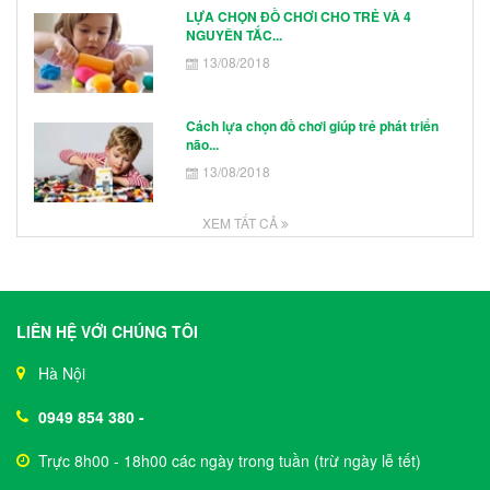
LỰA CHỌN ĐỒ CHƠI CHO TRẺ VÀ 4
NGUYÊN TẮC...
13/08/2018
Cách lựa chọn đồ chơi giúp trẻ phát triển
não...
13/08/2018
XEM TẤT CẢ
LIÊN HỆ VỚI CHÚNG TÔI
Hà Nội
0949 854 380
-
Trực 8h00 - 18h00 các ngày trong tuần (trừ ngày lễ tết)