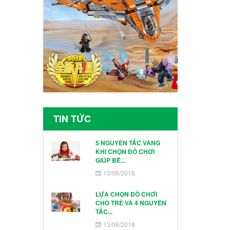
TIN TỨC
5 NGUYÊN TẮC VÀNG
KHI CHỌN ĐỒ CHƠI
GIÚP BÉ...
13/08/2018
LỰA CHỌN ĐỒ CHƠI
CHO TRẺ VÀ 4 NGUYÊN
TẮC...
13/08/2018