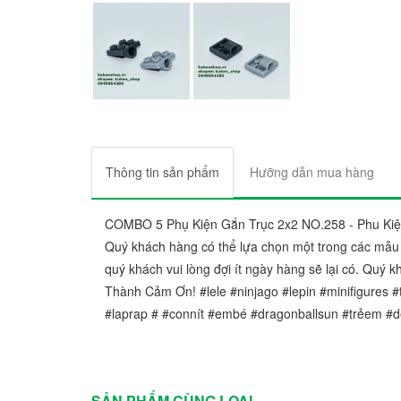
Thông tin sản phẩm
Hưỡng dẫn mua hàng
COMBO 5 Phụ Kiện Gắn Trục 2x2 NO.258 - Phu Ki
Quý khách hàng có thể lựa chọn một trong các mẫu
quý khách vui lòng đợi ít ngày hàng sẽ lại có. Quý
Thành Cảm Ơn! #lele #ninjago #lepin #minifigures #t
#laprap # #connít #embé #dragonballsun #trẻem #d
SẢN PHẨM CÙNG LOẠI