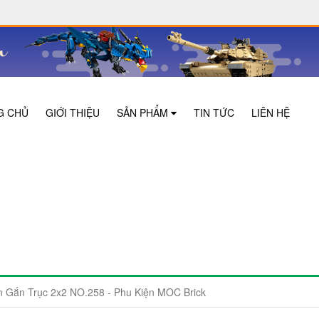
G CHỦ
GIỚI THIỆU
SẢN PHẨM
TIN TỨC
LIÊN HỆ
 Gắn Trục 2x2 NO.258 - Phu Kiện MOC Brick