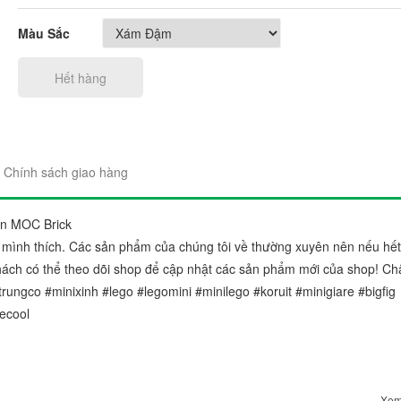
Màu Sắc
Hết hàng
"Sản phẩm thì trên cả tuyệt 
đẹp. Ráp lên cái nào thích c
Chính sách giao hàng
gói sản phẩm rất đẹp và chắ
Chị Trang
ện MOC Brick
Cầu Giấy, Hà Nộ
 mình thích. Các sản phẩm của chúng tôi về thường xuyên nên nếu hế
 khách có thể theo dõi shop để cập nhật các sản phẩm mới của shop! Ch
rungco #minixinh #lego #legomini #minilego #koruit #minigiare #bigfig
ecool
Xem