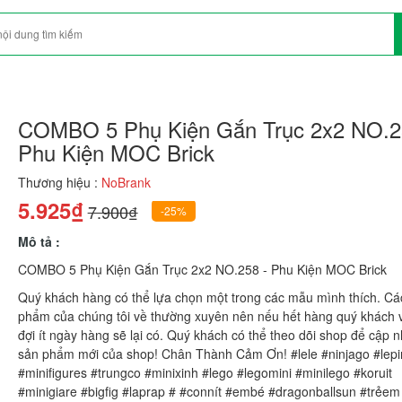
COMBO 5 Phụ Kiện Gắn Trục 2x2 NO.2
Phu Kiện MOC Brick
Thương hiệu :
NoBrank
5.925₫
7.900₫
-25%
Mô tả :
COMBO 5 Phụ Kiện Gắn Trục 2x2 NO.258 - Phu Kiện MOC Brick
Quý khách hàng có thể lựa chọn một trong các mẫu mình thích. Cá
phẩm của chúng tôi về thường xuyên nên nếu hết hàng quý khách v
đợi ít ngày hàng sẽ lại có. Quý khách có thể theo dõi shop để cập n
sản phẩm mới của shop! Chân Thành Cảm Ơn! #lele #ninjago #lepi
#minifigures #trungco #minixinh #lego #legomini #minilego #koruit
#minigiare #bigfig #laprap # #connít #embé #dragonballsun #trẻem