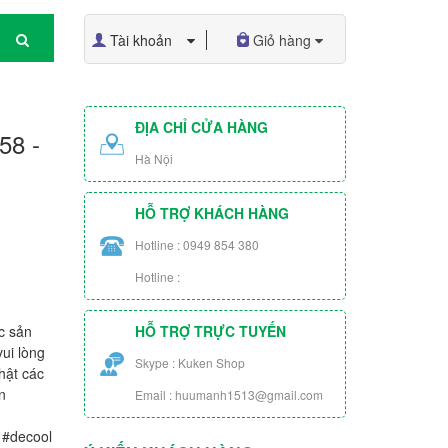
Tài khoản
Giỏ hàng
ĐỊA CHỈ CỬA HÀNG
58 -
Hà Nội
HỖ TRỢ KHÁCH HÀNG
Hotline : 0949 854 380
Hotline :
c sản
HỖ TRỢ TRỰC TUYẾN
ui lòng
Skype : Kuken Shop
hật các
n
Email : huumanh1513@gmail.com
 #decool