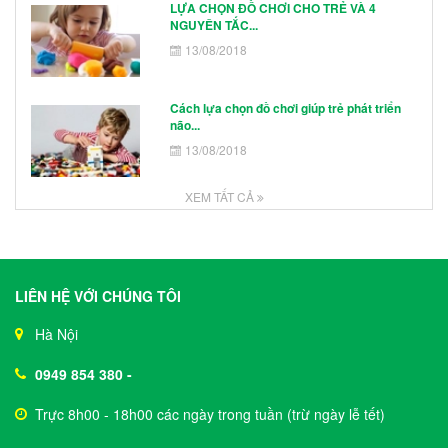
LỰA CHỌN ĐỒ CHƠI CHO TRẺ VÀ 4
NGUYÊN TẮC...
13/08/2018
Cách lựa chọn đồ chơi giúp trẻ phát triển
não...
13/08/2018
XEM TẤT CẢ
LIÊN HỆ VỚI CHÚNG TÔI
Hà Nội
0949 854 380
-
Trực 8h00 - 18h00 các ngày trong tuần (trừ ngày lễ tết)