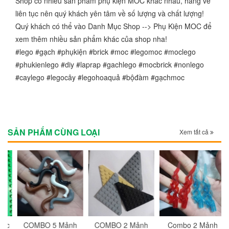
Shop có nhiều sản phẩm phụ kiện MOC khác nhau, hàng về
liên tục nên quý khách yên tâm về số lượng và chất lượng!
Quý khách có thể vào Danh Mục Shop --> Phụ Kiện MOC để
xem thêm nhiều sản phẩm khác của shop nha!
#lego #gạch #phụkiện #brick #moc #legomoc #moclego
#phukienlego #diy #laprap #gachlego #mocbrick #nonlego
#caylego #legocây #legohoaquả #bộđàm #gạchmoc
SẢN PHẨM CÙNG LOẠI
Xem tất cả
c
COMBO 5 Mảnh
COMBO 2 Mảnh
Combo 2 Mảnh