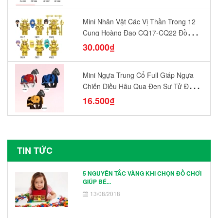
Mini Nhân Vật Các Vị Thần Trong 12
Cung Hoàng Đạo CQ17-CQ22 Đồ
Chơi Lắp Ráp Mô Hình Yêu Thích
30.000₫
Mini Ngựa Trung Cổ Full Giáp Ngựa
Chiến Diều Hâu Quạ Đen Sư Tử Đỏ
N1003 - N1005 Đồ Chơi Lắp Ráp Mô
16.500₫
Hình Nhân Vật
TIN TỨC
5 NGUYÊN TẮC VÀNG KHI CHỌN ĐỒ CHƠI
GIÚP BÉ...
13/08/2018