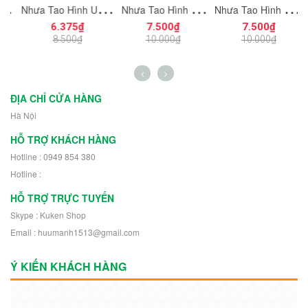
ạt
Nhựa Tạo Hình Uống
Nhựa Tạo Hình Vát
Nhựa Tạo Hình Hiệu
ng
Cong Dùng Cho Mô
Cắt Góc 8x8
Ứng Năng Lượng
6.375₫
7.500₫
7.500₫
n
Hình Nhân Vật Mini
NO.1727 Dùng Cho
NO.1726 Dùng
K
8.500₫
10.000₫
10.000₫
h
NO.1729 - 43892
Mô Hình Nhân Vật
Trang Trí Mô Hình
Robot 30504
Nhân Vật Robot
11302
ĐỊA CHỈ CỬA HÀNG
Hà Nội
HỖ TRỢ KHÁCH HÀNG
Hotline : 0949 854 380
Hotline :
HỖ TRỢ TRỰC TUYẾN
Skype : Kuken Shop
Email : huumanh1513@gmail.com
Ý KIẾN KHÁCH HÀNG