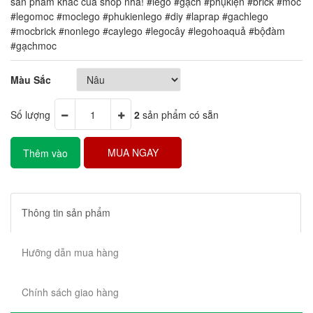
sản phẩm khác của shop nha! #lego #gạch #phụkiện #brick #moc
#legomoc #moclego #phukienlego #diy #laprap #gachlego
#mocbrick #nonlego #caylego #legocây #legohoaquả #bộđàm
#gạchmoc
Màu Sắc
Số lượng
2
sản phẩm có sẵn
MUA NGAY
Thêm vào
giỏ hàng
Thông tin sản phẩm
Hưỡng dẫn mua hàng
Chính sách giao hàng