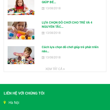
GIÚP BÉ...
13/08/2018
LỰA CHỌN ĐỒ CHƠI CHO TRẺ VÀ 4
NGUYÊN TẮC...
13/08/2018
Cách lựa chọn đồ chơi giúp trẻ phát triển
não...
13/08/2018
XEM TẤT CẢ
LIÊN HỆ VỚI CHÚNG TÔI
Hà Nội