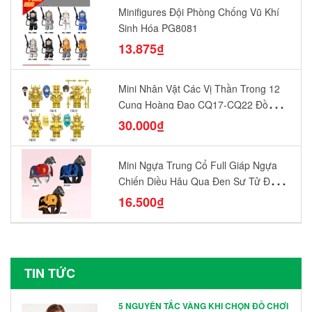
Minifigures Đội Phòng Chống Vũ Khí
Sinh Hóa PG8081
13.875₫
Mini Nhân Vật Các Vị Thần Trong 12
Cung Hoàng Đạo CQ17-CQ22 Đồ
Chơi Lắp Ráp Mô Hình Yêu Thích
30.000₫
Mini Ngựa Trung Cổ Full Giáp Ngựa
Chiến Diều Hâu Quạ Đen Sư Tử Đỏ
N1003 - N1005 Đồ Chơi Lắp Ráp Mô
16.500₫
Hình Nhân Vật
TIN TỨC
5 NGUYÊN TẮC VÀNG KHI CHỌN ĐỒ CHƠI