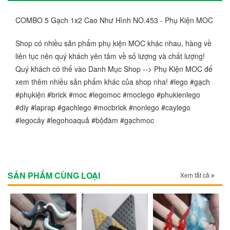
COMBO 5 Gạch 1x2 Cao Như Hình NO.453 - Phụ Kiện MOC
Shop có nhiều sản phẩm phụ kiện MOC khác nhau, hàng về
liên tục nên quý khách yên tâm về số lượng và chất lượng!
Quý khách có thể vào Danh Mục Shop --> Phụ Kiện MOC để
xem thêm nhiều sản phẩm khác của shop nha! #lego #gạch
#phụkiện #brick #moc #legomoc #moclego #phukienlego
#diy #laprap #gachlego #mocbrick #nonlego #caylego
#legocây #legohoaquả #bộđàm #gạchmoc
SẢN PHẨM CÙNG LOẠI
Xem tất cả