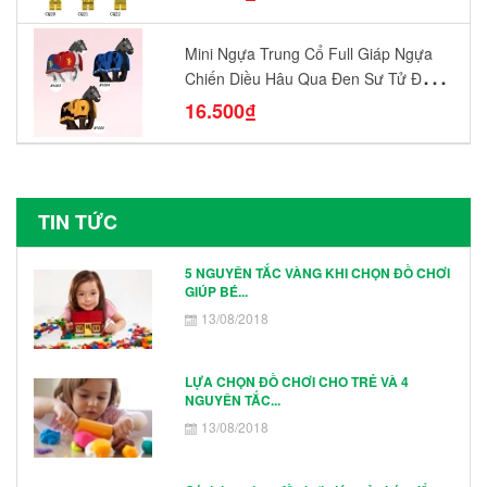
Mini Ngựa Trung Cổ Full Giáp Ngựa
Chiến Diều Hâu Quạ Đen Sư Tử Đỏ
N1003 - N1005 Đồ Chơi Lắp Ráp Mô
16.500₫
Hình Nhân Vật
TIN TỨC
5 NGUYÊN TẮC VÀNG KHI CHỌN ĐỒ CHƠI
GIÚP BÉ...
13/08/2018
LỰA CHỌN ĐỒ CHƠI CHO TRẺ VÀ 4
NGUYÊN TẮC...
13/08/2018