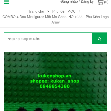
Đăng nhập
/
Đăng ký
(0)
Trang chủ
Phụ Kiện MOC
COMBO 4 Đầu Minifigures Mặt Ma Ghost NO.1038 - Phụ Kiện Lego
Army