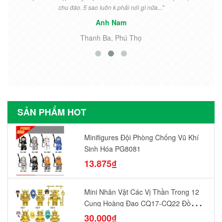
chu đáo. 5 sao luôn k phải nói gì nữa..."
Anh Nam
Thanh Ba, Phú Thọ
SẢN PHẨM HOT
Minifigures Đội Phòng Chống Vũ Khí
Sinh Hóa PG8081
13.875₫
Mini Nhân Vật Các Vị Thần Trong 12
Cung Hoàng Đạo CQ17-CQ22 Đồ
Chơi Lắp Ráp Mô Hình Yêu Thích
30.000₫