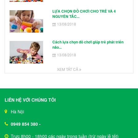
LỰA CHỌN ĐỒ CHƠI CHO TRẺ VÀ 4
NGUYÊN TẮC...
13/08/2018
Cách lựa chọn đồ chơi giúp trẻ phát triển
não...
13/08/2018
XEM TẤT CẢ
LIÊN HỆ VỚI CHÚNG TÔI
Hà Nội
0949 854 380
-
Trực 8h00 - 18h00 các ngày trong tuần (trừ ngày lễ tết)