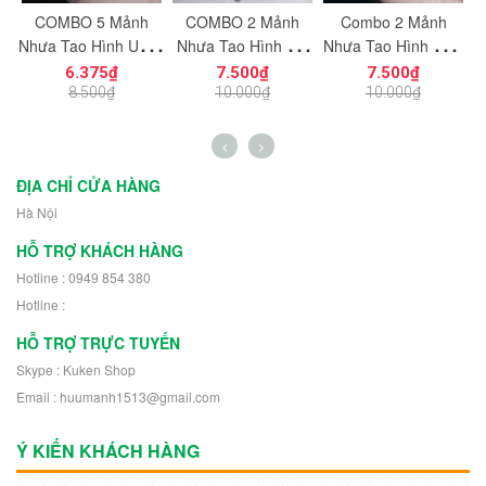
c
COMBO 5 Mảnh
COMBO 2 Mảnh
Combo 2 Mảnh
ạt
Nhựa Tạo Hình Uống
Nhựa Tạo Hình Vát
Nhựa Tạo Hình Hiệu
ng
Cong Dùng Cho Mô
Cắt Góc 8x8
Ứng Năng Lượng
6.375₫
7.500₫
7.500₫
n
Hình Nhân Vật Mini
NO.1727 Dùng Cho
NO.1726 Dùng
K
8.500₫
10.000₫
10.000₫
h
NO.1729 - 43892
Mô Hình Nhân Vật
Trang Trí Mô Hình
Robot 30504
Nhân Vật Robot
11302
ĐỊA CHỈ CỬA HÀNG
Hà Nội
HỖ TRỢ KHÁCH HÀNG
Hotline : 0949 854 380
Hotline :
HỖ TRỢ TRỰC TUYẾN
Skype : Kuken Shop
Email : huumanh1513@gmail.com
Ý KIẾN KHÁCH HÀNG