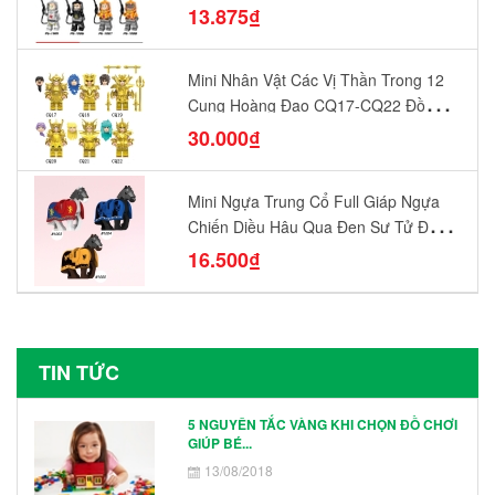
13.875₫
Mini Nhân Vật Các Vị Thần Trong 12
Cung Hoàng Đạo CQ17-CQ22 Đồ
Chơi Lắp Ráp Mô Hình Yêu Thích
30.000₫
Mini Ngựa Trung Cổ Full Giáp Ngựa
Chiến Diều Hâu Quạ Đen Sư Tử Đỏ
N1003 - N1005 Đồ Chơi Lắp Ráp Mô
16.500₫
Hình Nhân Vật
TIN TỨC
5 NGUYÊN TẮC VÀNG KHI CHỌN ĐỒ CHƠI
GIÚP BÉ...
13/08/2018