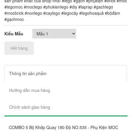
sản phẩm khác của shop nha! #lego #gạch #phụkiện #brick #moc
#legomoc #moclego #phukienlego #diy #laprap #gachlego
#mocbrick #nonlego #caylego #legocây #legohoaquả #bộđàm
#gạchmoc
Kiểu Mẫu
Hết hàng
Thông tin sản phẩm
Hưỡng dẫn mua hàng
Chính sách giao hàng
COMBO 5 Bộ Khớp Quay 180 Độ NO.535 - Phụ Kiện MOC