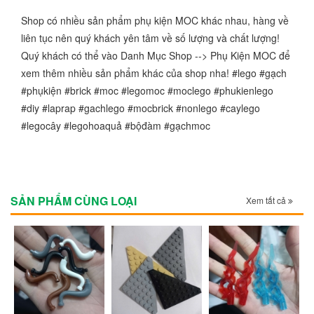
Shop có nhiều sản phẩm phụ kiện MOC khác nhau, hàng về
liên tục nên quý khách yên tâm về số lượng và chất lượng!
Quý khách có thể vào Danh Mục Shop --> Phụ Kiện MOC để
xem thêm nhiều sản phẩm khác của shop nha! #lego #gạch
#phụkiện #brick #moc #legomoc #moclego #phukienlego
#diy #laprap #gachlego #mocbrick #nonlego #caylego
#legocây #legohoaquả #bộđàm #gạchmoc
SẢN PHẨM CÙNG LOẠI
Xem tất cả