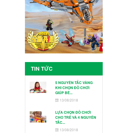
TIN TỨC
5 NGUYÊN TẮC VÀNG
KHI CHỌN ĐỒ CHƠI
GIÚP BÉ...
13/08/2018
LỰA CHỌN ĐỒ CHƠI
CHO TRẺ VÀ 4 NGUYÊN
TẮC...
13/08/2018