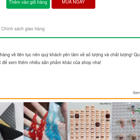
MUA NGAY
Thêm vào giỏ hàng
Chính sách giao hàng
"Sản phẩm thì trên cả tuyệt 
àng về liên tục nên quý khách yên tâm về số lượng và chất lượng! Qu
đẹp. Ráp lên cái nào thích c
C để xem thêm nhiều sản phẩm khác của shop nha!
gói sản phẩm rất đẹp và chắ
Chị Trang
Cầu Giấy, Hà Nộ
Xem