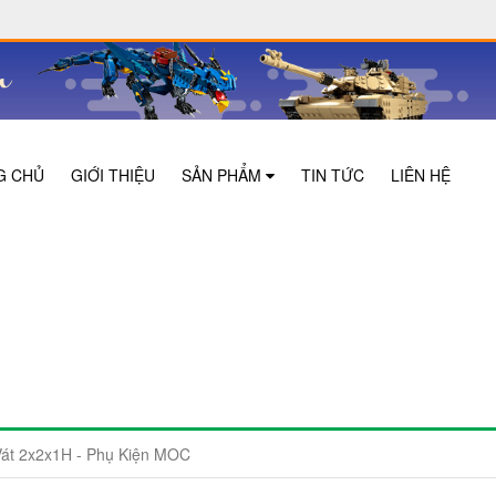
G CHỦ
GIỚI THIỆU
SẢN PHẨM
TIN TỨC
LIÊN HỆ
t 2x2x1H - Phụ Kiện MOC