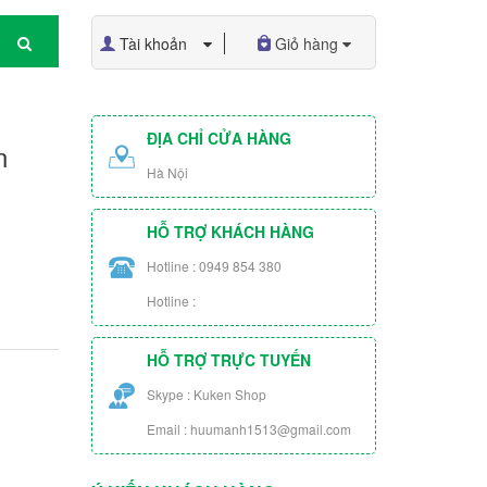
Tài khoản
Giỏ hàng
ĐỊA CHỈ CỬA HÀNG
n
Hà Nội
HỖ TRỢ KHÁCH HÀNG
Hotline : 0949 854 380
Hotline :
HỖ TRỢ TRỰC TUYẾN
Skype : Kuken Shop
Email : huumanh1513@gmail.com