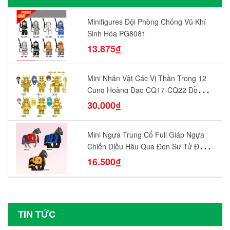
Minifigures Đội Phòng Chống Vũ Khí
Sinh Hóa PG8081
13.875₫
Mini Nhân Vật Các Vị Thần Trong 12
Cung Hoàng Đạo CQ17-CQ22 Đồ
Chơi Lắp Ráp Mô Hình Yêu Thích
30.000₫
Mini Ngựa Trung Cổ Full Giáp Ngựa
Chiến Diều Hâu Quạ Đen Sư Tử Đỏ
N1003 - N1005 Đồ Chơi Lắp Ráp Mô
16.500₫
Hình Nhân Vật
TIN TỨC