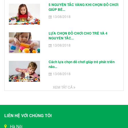
5 NGUYÊN TẮC VÀNG KHI CHỌN ĐỒ CHƠI
GIÚP BÉ...
13/08/2018
LỰA CHỌN ĐỒ CHƠI CHO TRẺ VÀ 4
NGUYÊN TẮC...
13/08/2018
Cách lựa chọn đồ chơi giúp trẻ phát triển
não...
13/08/2018
XEM TẤT CẢ
LIÊN HỆ VỚI CHÚNG TÔI
Hà Nội