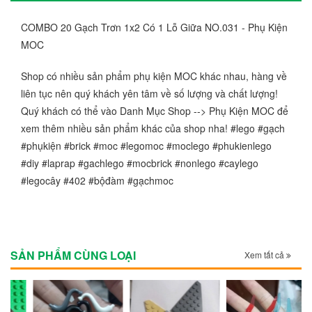
COMBO 20 Gạch Trơn 1x2 Có 1 Lỗ Giữa NO.031 - Phụ Kiện
MOC
Shop có nhiều sản phẩm phụ kiện MOC khác nhau, hàng về
liên tục nên quý khách yên tâm về số lượng và chất lượng!
Quý khách có thể vào Danh Mục Shop --> Phụ Kiện MOC để
xem thêm nhiều sản phẩm khác của shop nha! #lego #gạch
#phụkiện #brick #moc #legomoc #moclego #phukienlego
#diy #laprap #gachlego #mocbrick #nonlego #caylego
#legocây #402 #bộđàm #gạchmoc
SẢN PHẨM CÙNG LOẠI
Xem tất cả