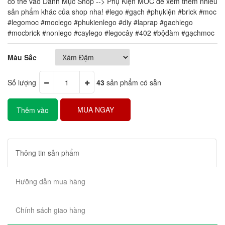
có thể vào Danh Mục Shop --> Phụ Kiện MOC để xem thêm nhiều
sản phẩm khác của shop nha! #lego #gạch #phụkiện #brick #moc
#legomoc #moclego #phukienlego #diy #laprap #gachlego
#mocbrick #nonlego #caylego #legocây #402 #bộđàm #gạchmoc
Màu Sắc
Số lượng
43
sản phẩm có sẵn
MUA NGAY
Thêm vào
giỏ hàng
Thông tin sản phẩm
Hưỡng dẫn mua hàng
Chính sách giao hàng