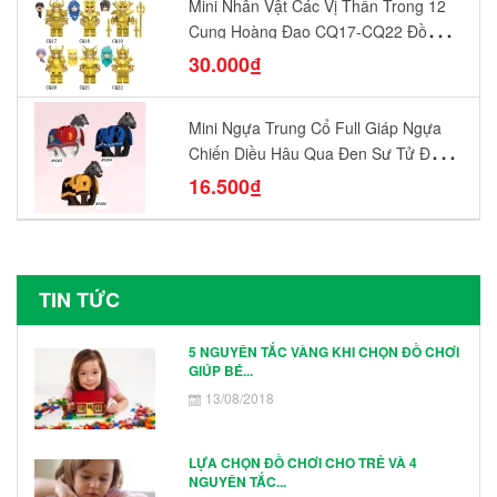
Mini Nhân Vật Các Vị Thần Trong 12
Cung Hoàng Đạo CQ17-CQ22 Đồ
Chơi Lắp Ráp Mô Hình Yêu Thích
30.000₫
Mini Ngựa Trung Cổ Full Giáp Ngựa
Chiến Diều Hâu Quạ Đen Sư Tử Đỏ
N1003 - N1005 Đồ Chơi Lắp Ráp Mô
16.500₫
Hình Nhân Vật
TIN TỨC
5 NGUYÊN TẮC VÀNG KHI CHỌN ĐỒ CHƠI
GIÚP BÉ...
13/08/2018
LỰA CHỌN ĐỒ CHƠI CHO TRẺ VÀ 4
NGUYÊN TẮC...