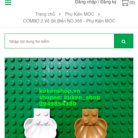
Đăng nhập
/
Đăng ký
(0)
Trang chủ
Phụ Kiện MOC
COMBO 2 Vỏ Sò Biển NO.355 - Phụ Kiện MOC