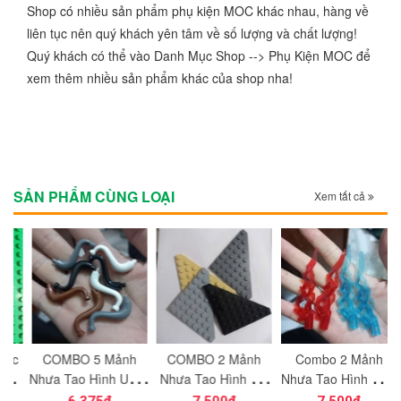
Shop có nhiều sản phẩm phụ kiện MOC khác nhau, hàng về
liên tục nên quý khách yên tâm về số lượng và chất lượng!
Quý khách có thể vào Danh Mục Shop --> Phụ Kiện MOC để
xem thêm nhiều sản phẩm khác của shop nha!
SẢN PHẨM CÙNG LOẠI
Xem tất cả
c
COMBO 5 Mảnh
COMBO 2 Mảnh
Combo 2 Mảnh
ạt
Nhựa Tạo Hình Uống
Nhựa Tạo Hình Vát
Nhựa Tạo Hình Hiệu
ng
Cong Dùng Cho Mô
Cắt Góc 8x8
Ứng Năng Lượng