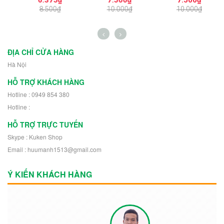
6.375₫
7.500₫
7.500₫
n
Hình Nhân Vật Mini
NO.1727 Dùng Cho
NO.1726 Dùng
K
8.500₫
10.000₫
10.000₫
h
NO.1729 - 43892
Mô Hình Nhân Vật
Trang Trí Mô Hình
Robot 30504
Nhân Vật Robot
11302
ĐỊA CHỈ CỬA HÀNG
Hà Nội
HỖ TRỢ KHÁCH HÀNG
Hotline : 0949 854 380
Hotline :
HỖ TRỢ TRỰC TUYẾN
Skype : Kuken Shop
Email : huumanh1513@gmail.com
Ý KIẾN KHÁCH HÀNG