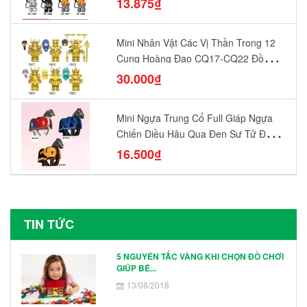
13.875₫
Mini Nhân Vật Các Vị Thần Trong 12
Cung Hoàng Đạo CQ17-CQ22 Đồ
Chơi Lắp Ráp Mô Hình Yêu Thích
30.000₫
Mini Ngựa Trung Cổ Full Giáp Ngựa
Chiến Diều Hâu Quạ Đen Sư Tử Đỏ
N1003 - N1005 Đồ Chơi Lắp Ráp Mô
16.500₫
Hình Nhân Vật
TIN TỨC
5 NGUYÊN TẮC VÀNG KHI CHỌN ĐỒ CHƠI
GIÚP BÉ...
13/08/2018