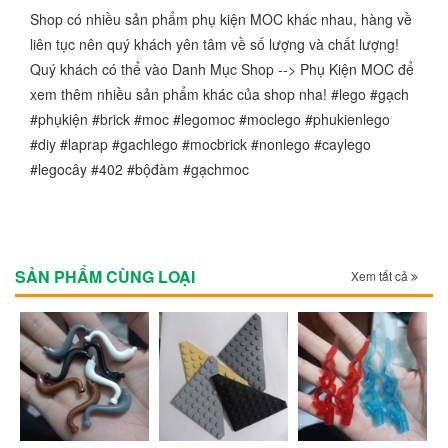
Shop có nhiều sản phẩm phụ kiện MOC khác nhau, hàng về
liên tục nên quý khách yên tâm về số lượng và chất lượng!
Quý khách có thể vào Danh Mục Shop --> Phụ Kiện MOC để
xem thêm nhiều sản phẩm khác của shop nha! #lego #gạch
#phụkiện #brick #moc #legomoc #moclego #phukienlego
#diy #laprap #gachlego #mocbrick #nonlego #caylego
#legocây #402 #bộđàm #gạchmoc
SẢN PHẨM CÙNG LOẠI
Xem tất cả