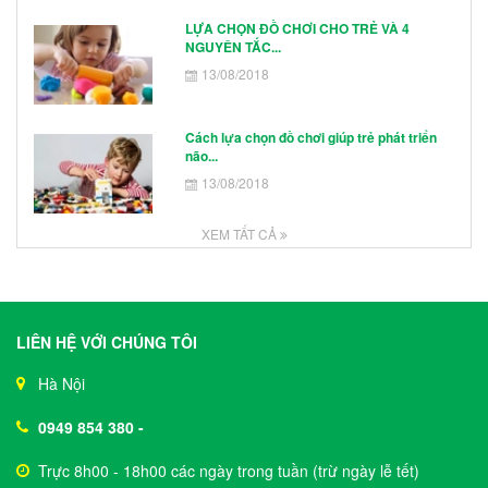
LỰA CHỌN ĐỒ CHƠI CHO TRẺ VÀ 4
NGUYÊN TẮC...
13/08/2018
Cách lựa chọn đồ chơi giúp trẻ phát triển
não...
13/08/2018
XEM TẤT CẢ
LIÊN HỆ VỚI CHÚNG TÔI
Hà Nội
0949 854 380
-
Trực 8h00 - 18h00 các ngày trong tuần (trừ ngày lễ tết)