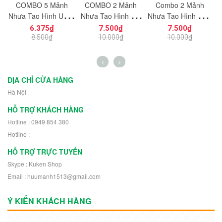
c
COMBO 5 Mảnh
COMBO 2 Mảnh
Combo 2 Mảnh
ạt
Nhựa Tạo Hình Uống
Nhựa Tạo Hình Vát
Nhựa Tạo Hình Hiệu
ng
Cong Dùng Cho Mô
Cắt Góc 8x8
Ứng Năng Lượng
6.375₫
7.500₫
7.500₫
n
Hình Nhân Vật Mini
NO.1727 Dùng Cho
NO.1726 Dùng
K
8.500₫
10.000₫
10.000₫
h
NO.1729 - 43892
Mô Hình Nhân Vật
Trang Trí Mô Hình
Robot 30504
Nhân Vật Robot
11302
ĐỊA CHỈ CỬA HÀNG
Hà Nội
HỖ TRỢ KHÁCH HÀNG
Hotline : 0949 854 380
Hotline :
HỖ TRỢ TRỰC TUYẾN
Skype : Kuken Shop
Email : huumanh1513@gmail.com
Ý KIẾN KHÁCH HÀNG