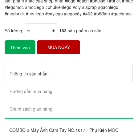
sản phẩm khác của shop nha! #lego #gạch #phụkiện #brick #moc
#legomoc #moclego #phukienlego #diy #laprap #gachlego
#mocbrick #nonlego #caylego #legocây #402 #bộđàm #gạchmoc
Số lượng
163
sản phẩm có sẵn
MUA NGAY
Thêm vào
giỏ hàng
Thông tin sản phẩm
Hưỡng dẫn mua hàng
Chính sách giao hàng
COMBO 2 Máy Ảnh Cầm Tay NO.1017 - Phụ Kiện MOC