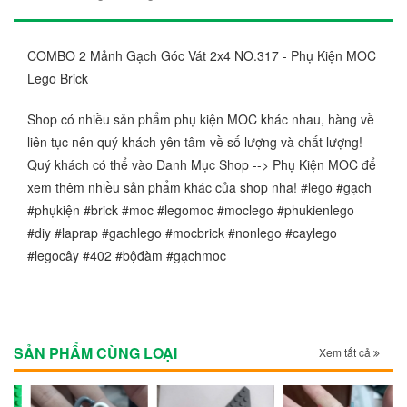
COMBO 2 Mảnh Gạch Góc Vát 2x4 NO.317 - Phụ Kiện MOC
Lego Brick
Shop có nhiều sản phẩm phụ kiện MOC khác nhau, hàng về
liên tục nên quý khách yên tâm về số lượng và chất lượng!
Quý khách có thể vào Danh Mục Shop --> Phụ Kiện MOC để
xem thêm nhiều sản phẩm khác của shop nha! #lego #gạch
#phụkiện #brick #moc #legomoc #moclego #phukienlego
#diy #laprap #gachlego #mocbrick #nonlego #caylego
#legocây #402 #bộđàm #gạchmoc
SẢN PHẨM CÙNG LOẠI
Xem tất cả