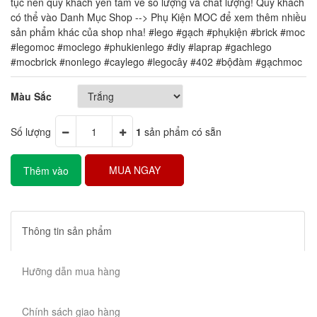
tục nên quý khách yên tâm về số lượng và chất lượng! Quý khách
có thể vào Danh Mục Shop --> Phụ Kiện MOC để xem thêm nhiều
sản phẩm khác của shop nha! #lego #gạch #phụkiện #brick #moc
#legomoc #moclego #phukienlego #diy #laprap #gachlego
#mocbrick #nonlego #caylego #legocây #402 #bộđàm #gạchmoc
Màu Sắc
Số lượng
1
sản phẩm có sẵn
MUA NGAY
Thêm vào
giỏ hàng
Thông tin sản phẩm
Hưỡng dẫn mua hàng
Chính sách giao hàng