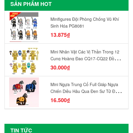
SẢN PHẨM HOT
Minifigures Đội Phòng Chống Vũ Khí
Sinh Hóa PG8081
13.875₫
Mini Nhân Vật Các Vị Thần Trong 12
Cung Hoàng Đạo CQ17-CQ22 Đồ
Chơi Lắp Ráp Mô Hình Yêu Thích
30.000₫
Mini Ngựa Trung Cổ Full Giáp Ngựa
Chiến Diều Hâu Quạ Đen Sư Tử Đỏ
N1003 - N1005 Đồ Chơi Lắp Ráp Mô
16.500₫
Hình Nhân Vật
TIN TỨC