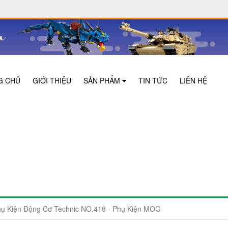
G CHỦ
GIỚI THIỆU
SẢN PHẨM
TIN TỨC
LIÊN HỆ
 Kiện Động Cơ Technic NO.418 - Phụ Kiện MOC