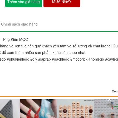
MUA NGAY
Thêm vào giỏ hàng
Chính sách giao hàng
 - Phụ Kiện MOC
"Sản phẩm thì trên cả tuyệt 
àng về liên tục nên quý khách yên tâm về số lượng và chất lượng! Qu
đẹp. Ráp lên cái nào thích c
C để xem thêm nhiều sản phẩm khác của shop nha!
gói sản phẩm rất đẹp và chắ
ego #phukienlego #diy #laprap #gachlego #mocbrick #nonlego #cayle
Chị Trang
Cầu Giấy, Hà Nộ
Xem