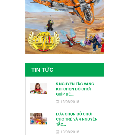
TIN TỨC
5 NGUYÊN TẮC VÀNG
KHI CHỌN ĐỒ CHƠI
GIÚP BÉ...
13/08/2018
LỰA CHỌN ĐỒ CHƠI
CHO TRẺ VÀ 4 NGUYÊN
TẮC...
13/08/2018