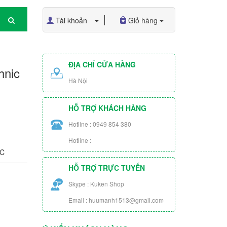
Tài khoản
Giỏ hàng
ĐỊA CHỈ CỬA HÀNG
hnic
Hà Nội
HỖ TRỢ KHÁCH HÀNG
Hotline : 0949 854 380
Hotline :
OC
HỖ TRỢ TRỰC TUYẾN
Skype : Kuken Shop
Email : huumanh1513@gmail.com