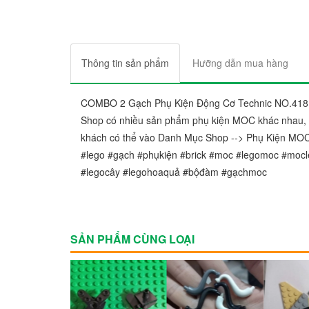
Thông tin sản phẩm
Hưỡng dẫn mua hàng
COMBO 2 Gạch Phụ Kiện Động Cơ Technic NO.418
Shop có nhiều sản phẩm phụ kiện MOC khác nhau, h
khách có thể vào Danh Mục Shop --> Phụ Kiện MO
#lego #gạch #phụkiện #brick #moc #legomoc #mocl
#legocây #legohoaquả #bộđàm #gạchmoc
SẢN PHẨM CÙNG LOẠI