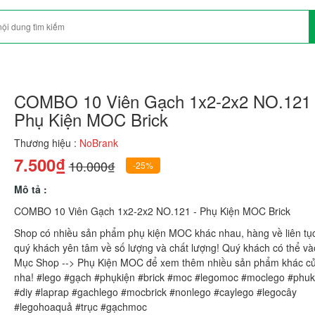
COMBO 10 Viên Gạch 1x2-2x2 NO.121 
Phụ Kiện MOC Brick
Thương hiệu :
NoBrank
7.500₫
10.000₫
-25%
Mô tả :
COMBO 10 Viên Gạch 1x2-2x2 NO.121 - Phụ Kiện MOC Brick
Shop có nhiều sản phẩm phụ kiện MOC khác nhau, hàng về liên tụ
quý khách yên tâm về số lượng và chất lượng! Quý khách có thể v
Mục Shop --> Phụ Kiện MOC để xem thêm nhiều sản phẩm khác c
nha! #lego #gạch #phụkiện #brick #moc #legomoc #moclego #phuk
#diy #laprap #gachlego #mocbrick #nonlego #caylego #legocây
#legohoaquả #trục #gạchmoc