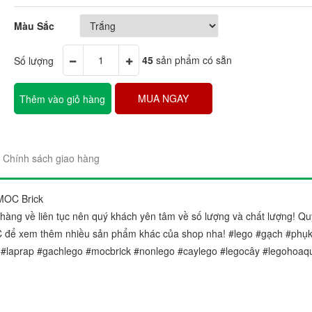
Màu Sắc
Số lượng
45
sản phẩm có sẵn
MUA NGAY
Thêm vào giỏ hàng
"Sản phẩm thì trên cả tuyệt 
đẹp. Ráp lên cái nào thích c
gói sản phẩm rất đẹp và chắ
Chính sách giao hàng
Chị Trang
Cầu Giấy, Hà Nộ
MOC Brick
àng về liên tục nên quý khách yên tâm về số lượng và chất lượng! Qu
 để xem thêm nhiều sản phẩm khác của shop nha! #lego #gạch #phụk
 #laprap #gachlego #mocbrick #nonlego #caylego #legocây #legohoaq