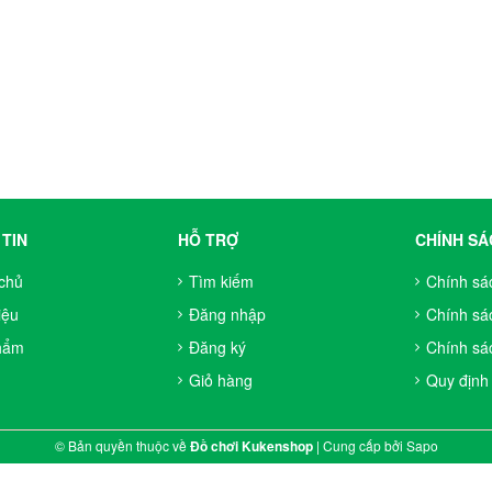
TIN
HỖ TRỢ
CHÍNH SÁ
chủ
Tìm kiếm
Chính sá
iệu
Đăng nhập
Chính sá
hẩm
Đăng ký
Chính sác
Giỏ hàng
Quy định
© Bản quyền thuộc về
Đồ chơi Kukenshop
|
Cung cấp bởi
Sapo