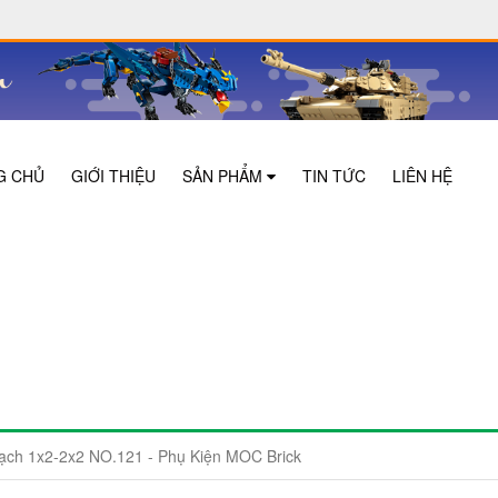
G CHỦ
GIỚI THIỆU
SẢN PHẨM
TIN TỨC
LIÊN HỆ
ch 1x2-2x2 NO.121 - Phụ Kiện MOC Brick