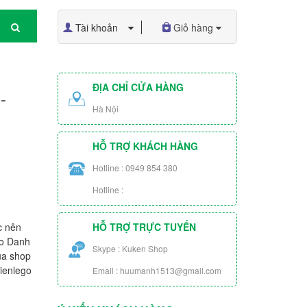
Tài khoản
Giỏ hàng
ĐỊA CHỈ CỬA HÀNG
-
Hà Nội
HỖ TRỢ KHÁCH HÀNG
Hotline : 0949 854 380
Hotline :
c nên
HỖ TRỢ TRỰC TUYẾN
ào Danh
Skype : Kuken Shop
ủa shop
ienlego
Email : huumanh1513@gmail.com