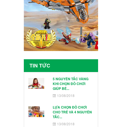
TIN TỨC
5 NGUYÊN TẮC VÀNG
KHI CHỌN ĐỒ CHƠI
GIÚP BÉ...
13/08/2018
LỰA CHỌN ĐỒ CHƠI
CHO TRẺ VÀ 4 NGUYÊN
TẮC...
13/08/2018