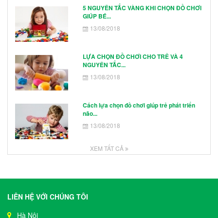
5 NGUYÊN TẮC VÀNG KHI CHỌN ĐỒ CHƠI
GIÚP BÉ...
13/08/2018
LỰA CHỌN ĐỒ CHƠI CHO TRẺ VÀ 4
NGUYÊN TẮC...
13/08/2018
Cách lựa chọn đồ chơi giúp trẻ phát triển
não...
13/08/2018
XEM TẤT CẢ
LIÊN HỆ VỚI CHÚNG TÔI
Hà Nội