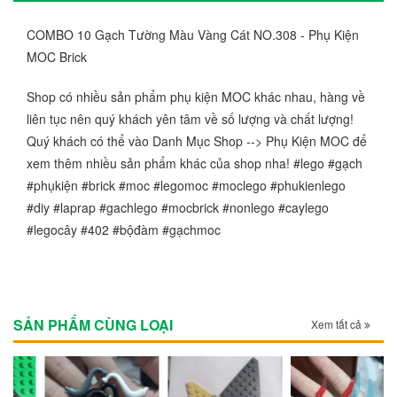
COMBO 10 Gạch Tường Màu Vàng Cát NO.308 - Phụ Kiện
MOC Brick
Shop có nhiều sản phẩm phụ kiện MOC khác nhau, hàng về
liên tục nên quý khách yên tâm về số lượng và chất lượng!
Quý khách có thể vào Danh Mục Shop --> Phụ Kiện MOC để
xem thêm nhiều sản phẩm khác của shop nha! #lego #gạch
#phụkiện #brick #moc #legomoc #moclego #phukienlego
#diy #laprap #gachlego #mocbrick #nonlego #caylego
#legocây #402 #bộđàm #gạchmoc
SẢN PHẨM CÙNG LOẠI
Xem tất cả