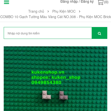
Đăng nhập
/
Đăng ký
(0)
Trang chủ
Phụ Kiện MOC
COMBO 10 Gạch Tường Màu Vàng Cát NO.308 - Phụ Kiện MOC Brick