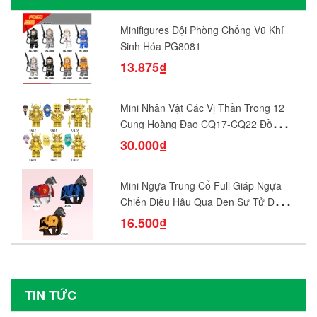
Minifigures Đội Phòng Chống Vũ Khí
Sinh Hóa PG8081
13.875₫
Mini Nhân Vật Các Vị Thần Trong 12
Cung Hoàng Đạo CQ17-CQ22 Đồ
Chơi Lắp Ráp Mô Hình Yêu Thích
30.000₫
Mini Ngựa Trung Cổ Full Giáp Ngựa
Chiến Diều Hâu Quạ Đen Sư Tử Đỏ
N1003 - N1005 Đồ Chơi Lắp Ráp Mô
16.500₫
Hình Nhân Vật
TIN TỨC