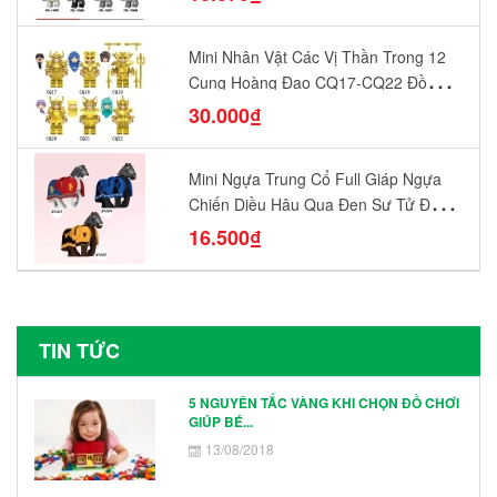
Mini Nhân Vật Các Vị Thần Trong 12
Cung Hoàng Đạo CQ17-CQ22 Đồ
Chơi Lắp Ráp Mô Hình Yêu Thích
30.000₫
Mini Ngựa Trung Cổ Full Giáp Ngựa
Chiến Diều Hâu Quạ Đen Sư Tử Đỏ
N1003 - N1005 Đồ Chơi Lắp Ráp Mô
16.500₫
Hình Nhân Vật
TIN TỨC
5 NGUYÊN TẮC VÀNG KHI CHỌN ĐỒ CHƠI
GIÚP BÉ...
13/08/2018