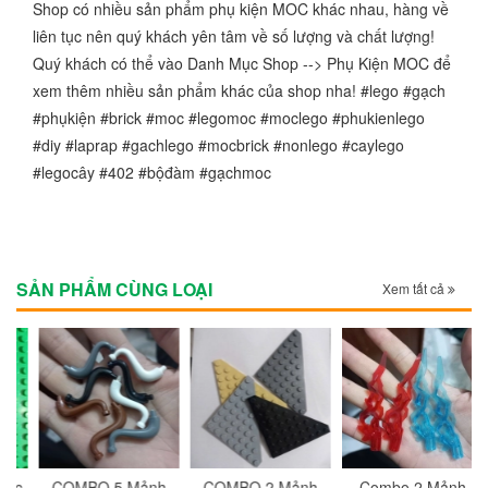
Shop có nhiều sản phẩm phụ kiện MOC khác nhau, hàng về
liên tục nên quý khách yên tâm về số lượng và chất lượng!
Quý khách có thể vào Danh Mục Shop --> Phụ Kiện MOC để
xem thêm nhiều sản phẩm khác của shop nha! #lego #gạch
#phụkiện #brick #moc #legomoc #moclego #phukienlego
#diy #laprap #gachlego #mocbrick #nonlego #caylego
#legocây #402 #bộđàm #gạchmoc
SẢN PHẨM CÙNG LOẠI
Xem tất cả
c
COMBO 5 Mảnh
COMBO 2 Mảnh
Combo 2 Mảnh