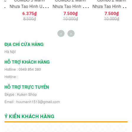
ạt
Nhựa Tạo Hình Uống
Nhựa Tạo Hình Vát
Nhựa Tạo Hình Hiệu
ng
Cong Dùng Cho Mô
Cắt Góc 8x8
Ứng Năng Lượng
6.375₫
7.500₫
7.500₫
n
Hình Nhân Vật Mini
NO.1727 Dùng Cho
NO.1726 Dùng
K
8.500₫
10.000₫
10.000₫
h
NO.1729 - 43892
Mô Hình Nhân Vật
Trang Trí Mô Hình
Robot 30504
Nhân Vật Robot
11302
ĐỊA CHỈ CỬA HÀNG
Hà Nội
HỖ TRỢ KHÁCH HÀNG
Hotline : 0949 854 380
Hotline :
HỖ TRỢ TRỰC TUYẾN
Skype : Kuken Shop
Email : huumanh1513@gmail.com
Ý KIẾN KHÁCH HÀNG