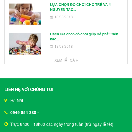
LỰA CHỌN ĐỒ CHƠI CHO TRẺ VÀ 4
NGUYÊN TẮC...
13/08/2018
Cách lựa chọn đồ chơi giúp trẻ phát triển
não...
13/08/2018
XEM TẤT CẢ
LIÊN HỆ VỚI CHÚNG TÔI
Hà Nội
0949 854 380
-
Trực 8h00 - 18h00 các ngày trong tuần (trừ ngày lễ tết)