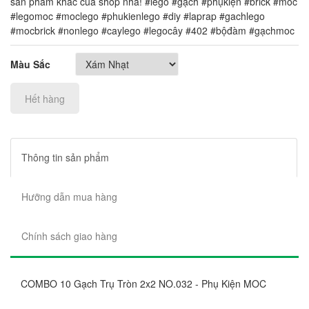
sản phẩm khác của shop nha! #lego #gạch #phụkiện #brick #moc
#legomoc #moclego #phukienlego #diy #laprap #gachlego
#mocbrick #nonlego #caylego #legocây #402 #bộđàm #gạchmoc
Màu Sắc
Hết hàng
Thông tin sản phẩm
Hưỡng dẫn mua hàng
Chính sách giao hàng
COMBO 10 Gạch Trụ Tròn 2x2 NO.032 - Phụ Kiện MOC