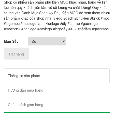
Shop có nhiều sản phẩm phụ kiện MOC khác nhau, hàng về liên
tục nên quý khách yên tâm về số lượng và chất lượng! Quý khách
có thể vào Danh Mục Shop --> Phụ Kiện MOC để xem thêm nhiều
sản phẩm khác của shop nha! #lego #gạch #phụkiện #brick #moc
#legomoc #moclego #phukienlego #diy #laprap #gachlego
#mocbrick #nonlego #caylego #legocây #402 #bộđàm #gạchmoc
Màu Sắc
Hết hàng
Thông tin sản phẩm
Hưỡng dẫn mua hàng
Chính sách giao hàng