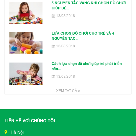
5 NGUYÊN TẮC VÀNG KHI CHỌN ĐỒ CHƠI
GIÚP BÉ...
13/08/2018
LỰA CHỌN ĐỒ CHƠI CHO TRẺ VÀ 4
NGUYÊN TẮC...
13/08/2018
Cách lựa chọn đồ chơi giúp trẻ phát triển
não...
13/08/2018
XEM TẤT CẢ
LIÊN HỆ VỚI CHÚNG TÔI
Hà Nội