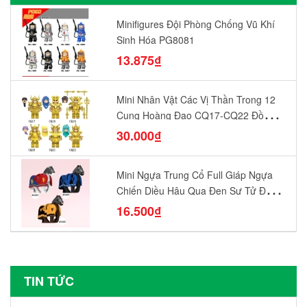
Minifigures Đội Phòng Chống Vũ Khí
Sinh Hóa PG8081
13.875₫
Mini Nhân Vật Các Vị Thần Trong 12
Cung Hoàng Đạo CQ17-CQ22 Đồ
Chơi Lắp Ráp Mô Hình Yêu Thích
30.000₫
Mini Ngựa Trung Cổ Full Giáp Ngựa
Chiến Diều Hâu Quạ Đen Sư Tử Đỏ
N1003 - N1005 Đồ Chơi Lắp Ráp Mô
16.500₫
Hình Nhân Vật
TIN TỨC