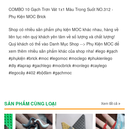
COMBO 10 Gạch Trơn Vát 1x1 Màu Trong Suốt NO.312 -
Phụ Kiện MOC Brick
Shop có nhiều sản phẩm phụ kiện MOC khác nhau, hàng về
liên tục nên quý khách yên tâm về số lượng và chất lượng!
Quý khách có thể vào Danh Mục Shop --> Phụ Kiện MOC để
xem thêm nhiều sản phẩm khác của shop nha! #lego #gạch
#phụkiện #brick #moc #legomoc #moclego #phukienlego
#diy #laprap #gachlego #mocbrick #nonlego #caylego
#legocây #402 #bộđàm #gạchmoc
SẢN PHẨM CÙNG LOẠI
Xem tất cả