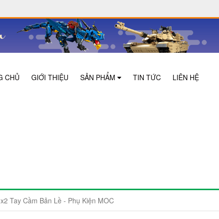
G CHỦ
GIỚI THIỆU
SẢN PHẨM
TIN TỨC
LIÊN HỆ
2 Tay Cầm Bản Lề - Phụ Kiện MOC