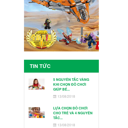
TIN TỨC
5 NGUYÊN TẮC VÀNG
KHI CHỌN ĐỒ CHƠI
GIÚP BÉ...
13/08/2018
LỰA CHỌN ĐỒ CHƠI
CHO TRẺ VÀ 4 NGUYÊN
TẮC...
13/08/2018