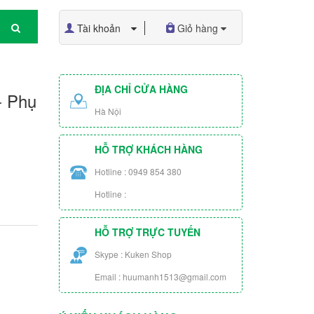
Tài khoản
Giỏ hàng
ĐỊA CHỈ CỬA HÀNG
- Phụ
Hà Nội
HỖ TRỢ KHÁCH HÀNG
Hotline : 0949 854 380
Hotline :
HỖ TRỢ TRỰC TUYẾN
Skype : Kuken Shop
Email : huumanh1513@gmail.com