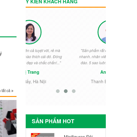
Ý KIẾN KHÁCH HÀNG
vời, rẻ mà
"Sản phẩm rất đẹp. chuyển phát rất
"Rất đẹp. Bé
ý
ái đó. Đóng
nhanh. nhân viên shop nhiệt tình chu
ngày thưởng 
c chắn!..."
đáo. 5 sao luôn k phải nói gì nữa..."
cho khỏi 
Anh Nam
i
Thanh Ba, Phú Thọ
Tiền
 tất cả
SẢN PHẨM HOT
Minifigures Đội