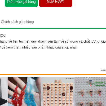
MUA NGAY
Thêm vào giỏ hàng
Chính sách giao hàng
 MOC
"Sản phẩm thì trên cả tuyệt 
àng về liên tục nên quý khách yên tâm về số lượng và chất lượng! Qu
đẹp. Ráp lên cái nào thích c
C để xem thêm nhiều sản phẩm khác của shop nha!
gói sản phẩm rất đẹp và chắ
Chị Trang
Cầu Giấy, Hà Nộ
Xem