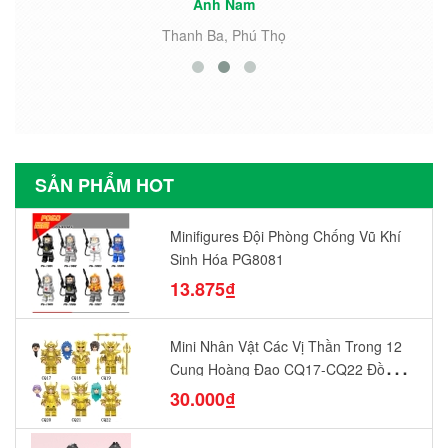
Anh Nam
Thanh Ba, Phú Thọ
SẢN PHẨM HOT
Minifigures Đội Phòng Chống Vũ Khí
Sinh Hóa PG8081
13.875₫
Mini Nhân Vật Các Vị Thần Trong 12
Cung Hoàng Đạo CQ17-CQ22 Đồ
Chơi Lắp Ráp Mô Hình Yêu Thích
30.000₫