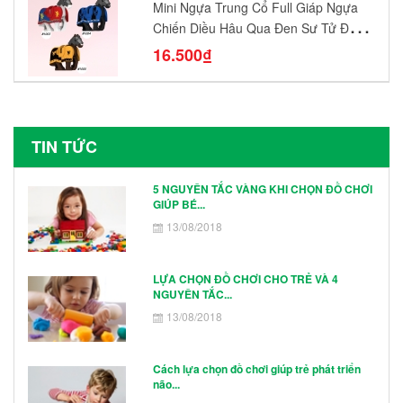
Mini Ngựa Trung Cổ Full Giáp Ngựa
Chiến Diều Hâu Quạ Đen Sư Tử Đỏ
N1003 - N1005 Đồ Chơi Lắp Ráp Mô
16.500₫
Hình Nhân Vật
TIN TỨC
5 NGUYÊN TẮC VÀNG KHI CHỌN ĐỒ CHƠI
GIÚP BÉ...
13/08/2018
LỰA CHỌN ĐỒ CHƠI CHO TRẺ VÀ 4
NGUYÊN TẮC...
13/08/2018
Cách lựa chọn đồ chơi giúp trẻ phát triển
não...