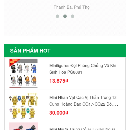
Thanh Ba, Phú Thọ
SẢN PHẨM HOT
Minifigures Đội Phòng Chống Vũ Khí
Sinh Hóa PG8081
13.875₫
Mini Nhân Vật Các Vị Thần Trong 12
Cung Hoàng Đạo CQ17-CQ22 Đồ
Chơi Lắp Ráp Mô Hình Yêu Thích
30.000₫
Mini Ngựa Trung Cổ Full Giáp Ngựa