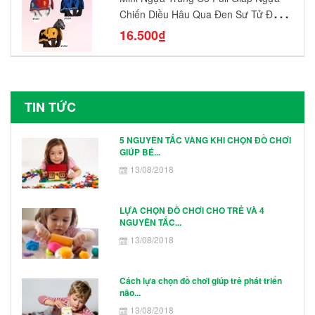
Chiến Diều Hâu Quạ Đen Sư Tử Đỏ
N1003 - N1005 Đồ Chơi Lắp Ráp Mô
16.500₫
Hình Nhân Vật
TIN TỨC
5 NGUYÊN TẮC VÀNG KHI CHỌN ĐỒ CHƠI
GIÚP BÉ...
13/08/2018
LỰA CHỌN ĐỒ CHƠI CHO TRẺ VÀ 4
NGUYÊN TẮC...
13/08/2018
Cách lựa chọn đồ chơi giúp trẻ phát triển
não...
13/08/2018