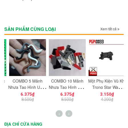
SẢN PHẨM CÙNG LOẠI
Xem tất cả
c
COMBO 5 Mảnh
COMBO 10 Mảnh
Một Phụ Kiện Vũ Khí
M
ạt
Nhựa Tạo Hình Uống
Nhựa Tạo Hình Trơn
Trong Star Wars
ng
Cong Dùng Cho Mô
Vát Dọc 1x2
PGPJ0033 NO.1198
N
6.375₫
6.375₫
3.150₫
n
Hình Nhân Vật Mini
NO.1725 Đồ Chơi
- Phụ Kiện MOC
8.500₫
8.500₫
4.200₫
h
NO.1729 - 43892
Lắp Ráp 5404
ĐỊA CHỈ CỬA HÀNG