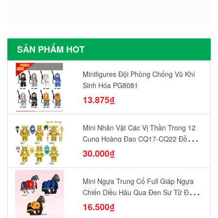
SẢN PHẨM HOT
Minifigures Đội Phòng Chống Vũ Khí
Sinh Hóa PG8081
13.875₫
Mini Nhân Vật Các Vị Thần Trong 12
Cung Hoàng Đạo CQ17-CQ22 Đồ
Chơi Lắp Ráp Mô Hình Yêu Thích
30.000₫
Mini Ngựa Trung Cổ Full Giáp Ngựa
Chiến Diều Hâu Quạ Đen Sư Tử Đỏ
N1003 - N1005 Đồ Chơi Lắp Ráp Mô
16.500₫
Hình Nhân Vật