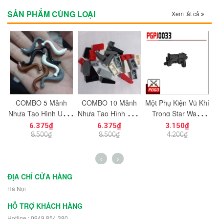
SẢN PHẨM CÙNG LOẠI
Xem tất cả
c
COMBO 5 Mảnh
COMBO 10 Mảnh
Một Phụ Kiện Vũ Khí
M
ạt
Nhựa Tạo Hình Uống
Nhựa Tạo Hình Trơn
Trong Star Wars
ng
Cong Dùng Cho Mô
Vát Dọc 1x2
PGPJ0033 NO.1198
N
6.375₫
6.375₫
3.150₫
n
Hình Nhân Vật Mini
NO.1725 Đồ Chơi
- Phụ Kiện MOC
8.500₫
8.500₫
4.200₫
h
NO.1729 - 43892
Lắp Ráp 5404
ĐỊA CHỈ CỬA HÀNG
Hà Nội
HỖ TRỢ KHÁCH HÀNG
Hotline : 0949 854 380