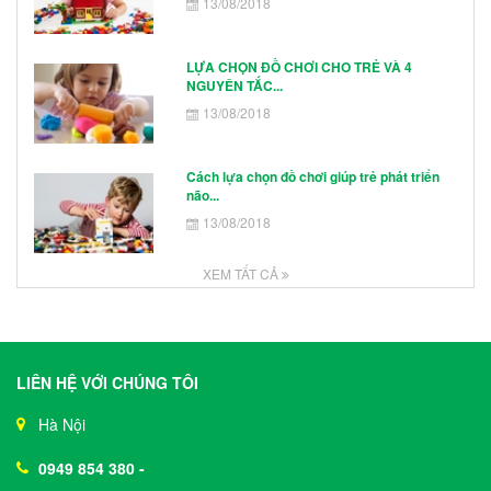
13/08/2018
LỰA CHỌN ĐỒ CHƠI CHO TRẺ VÀ 4
NGUYÊN TẮC...
13/08/2018
Cách lựa chọn đồ chơi giúp trẻ phát triển
não...
13/08/2018
XEM TẤT CẢ
LIÊN HỆ VỚI CHÚNG TÔI
Hà Nội
0949 854 380
-