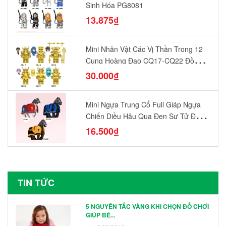
Sinh Hóa PG8081
13.875₫
Mini Nhân Vật Các Vị Thần Trong 12
Cung Hoàng Đạo CQ17-CQ22 Đồ
Chơi Lắp Ráp Mô Hình Yêu Thích
30.000₫
Mini Ngựa Trung Cổ Full Giáp Ngựa
Chiến Diều Hâu Quạ Đen Sư Tử Đỏ
N1003 - N1005 Đồ Chơi Lắp Ráp Mô
16.500₫
Hình Nhân Vật
TIN TỨC
5 NGUYÊN TẮC VÀNG KHI CHỌN ĐỒ CHƠI
GIÚP BÉ...