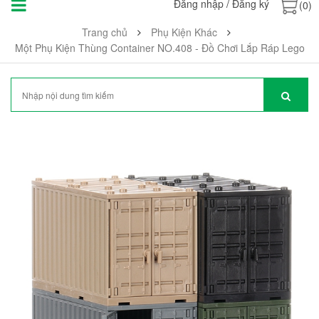
Đăng nhập
/
Đăng ký
(0)
Trang chủ
Phụ Kiện Khác
Một Phụ Kiện Thùng Container NO.408 - Đồ Chơi Lắp Ráp Lego