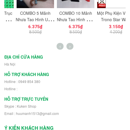
c
COMBO 5 Mảnh
COMBO 10 Mảnh
Một Phụ Kiện Vũ Khí
M
ạt
Nhựa Tạo Hình Uống
Nhựa Tạo Hình Trơn
Trong Star Wars
ng
Cong Dùng Cho Mô
Vát Dọc 1x2
PGPJ0033 NO.1198
N
6.375₫
6.375₫
3.150₫
n
Hình Nhân Vật Mini
NO.1725 Đồ Chơi
- Phụ Kiện MOC
8.500₫
8.500₫
4.200₫
h
NO.1729 - 43892
Lắp Ráp 5404
ĐỊA CHỈ CỬA HÀNG
Hà Nội
HỖ TRỢ KHÁCH HÀNG
Hotline : 0949 854 380
Hotline :
HỖ TRỢ TRỰC TUYẾN
Skype : Kuken Shop
Email : huumanh1513@gmail.com
Ý KIẾN KHÁCH HÀNG