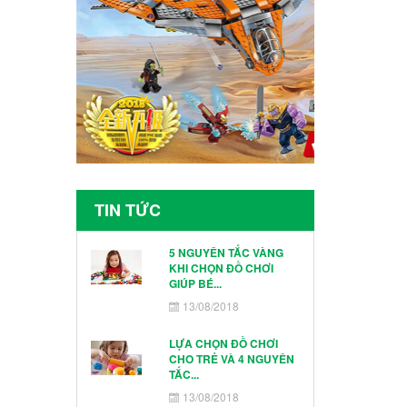
TIN TỨC
5 NGUYÊN TẮC VÀNG
KHI CHỌN ĐỒ CHƠI
GIÚP BÉ...
13/08/2018
LỰA CHỌN ĐỒ CHƠI
CHO TRẺ VÀ 4 NGUYÊN
TẮC...
13/08/2018