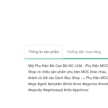
Thông tin sản phẩm
Hưỡng dẫn mua hàng
Một Phụ Kiện Mũ Cao Bồi NO.1236 - Phụ Kiện MOC
Shop có nhiều sản phẩm phụ kiện MOC khác nhau, h
khách có thể vào Danh Mục Shop --> Phụ Kiện MO
#lego #gạch #phụkiện #brick #moc #legomoc #mocl
#legocây #legohoaquả #cửa #gạchmoc