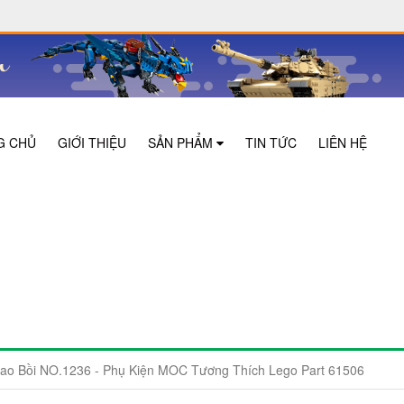
G CHỦ
GIỚI THIỆU
SẢN PHẨM
TIN TỨC
LIÊN HỆ
ao Bồi NO.1236 - Phụ Kiện MOC Tương Thích Lego Part 61506