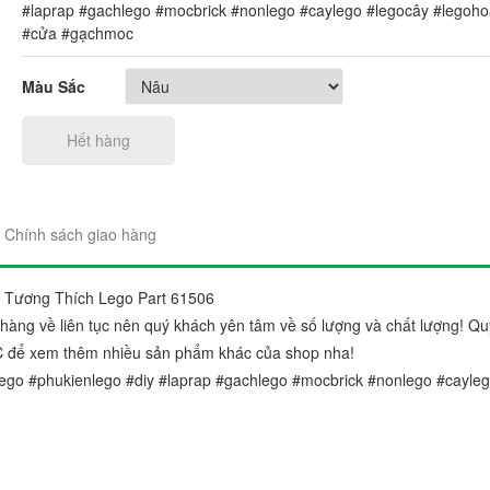
#laprap #gachlego #mocbrick #nonlego #caylego #legocây #legoh
#cửa #gạchmoc
Màu Sắc
Hết hàng
"Sản phẩm thì trên cả tuyệt 
đẹp. Ráp lên cái nào thích c
gói sản phẩm rất đẹp và chắ
Chính sách giao hàng
Chị Trang
Cầu Giấy, Hà Nộ
 Tương Thích Lego Part 61506
àng về liên tục nên quý khách yên tâm về số lượng và chất lượng! Qu
C để xem thêm nhiều sản phẩm khác của shop nha!
ego #phukienlego #diy #laprap #gachlego #mocbrick #nonlego #cayle