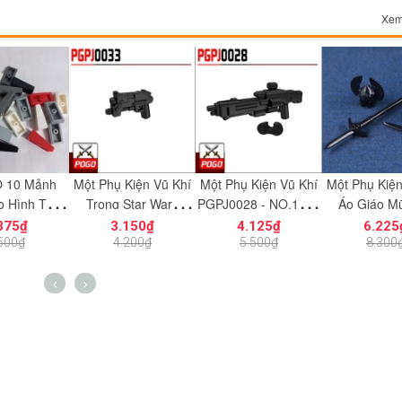
Xem
Kiện Vũ Khí
Một Phụ Kiện Vũ Khí
Một Phụ Kiện Vũ Khí
COMBO 2 Cá
Star Wars
PGPJ0028 - NO.1203
Áo Giáo Mũ Cho
Chân Robot
 NO.1198 -
- Phụ Kiện MOC
Chiến Binh Gondor
Factory Với 
150₫
4.125₫
6.225₫
6.150
iện MOC
Phiên Bản Màu Đen
NO.1366 - Đ
200₫
5.500₫
8.300₫
8.200
NO.1233 - Phụ Kiện
Lắp Ráp 
MOC
Thích Phụ K
6077856 