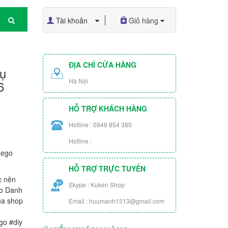
Tài khoản
Giỏ hàng
ĐỊA CHỈ CỬA HÀNG
ụ
Hà Nội
6
HỖ TRỢ KHÁCH HÀNG
Hotline : 0949 854 380
Hotline :
Lego
HỖ TRỢ TRỰC TUYẾN
c nên
Skype : Kuken Shop
ào Danh
ủa shop
Email : huumanh1513@gmail.com
go #diy