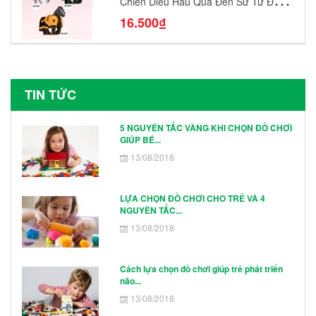
Chiến Diều Hâu Quạ Đen Sư Tử Đỏ
N1003 - N1005 Đồ Chơi Lắp Ráp Mô
16.500₫
Hình Nhân Vật
TIN TỨC
5 NGUYÊN TẮC VÀNG KHI CHỌN ĐỒ CHƠI
GIÚP BÉ...
13/08/2018
LỰA CHỌN ĐỒ CHƠI CHO TRẺ VÀ 4
NGUYÊN TẮC...
13/08/2018
Cách lựa chọn đồ chơi giúp trẻ phát triển
não...
13/08/2018