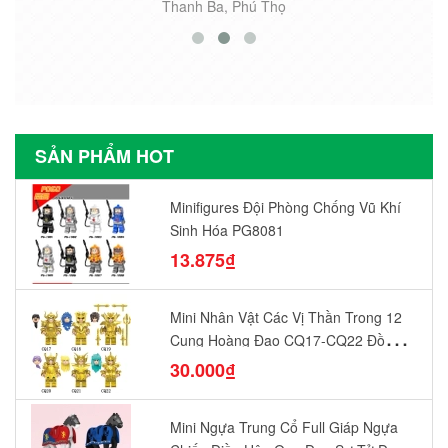
Thanh Ba, Phú Thọ
SẢN PHẨM HOT
Minifigures Đội Phòng Chống Vũ Khí
Sinh Hóa PG8081
13.875₫
Mini Nhân Vật Các Vị Thần Trong 12
Cung Hoàng Đạo CQ17-CQ22 Đồ
Chơi Lắp Ráp Mô Hình Yêu Thích
30.000₫
Mini Ngựa Trung Cổ Full Giáp Ngựa