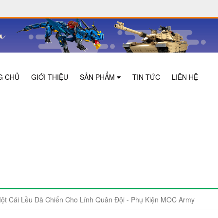
G CHỦ
GIỚI THIỆU
SẢN PHẨM
TIN TỨC
LIÊN HỆ
ột Cái Lều Dã Chiến Cho Lính Quân Đội - Phụ Kiện MOC Army