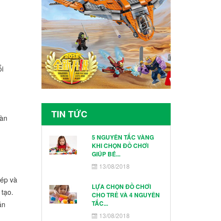
ổi
TIN TỨC
oàn
5 NGUYÊN TẮC VÀNG
KHI CHỌN ĐỒ CHƠI
GIÚP BÉ...
13/08/2018
hép và
LỰA CHỌN ĐỒ CHƠI
 tạo.
CHO TRẺ VÀ 4 NGUYÊN
TẮC...
ăn
13/08/2018