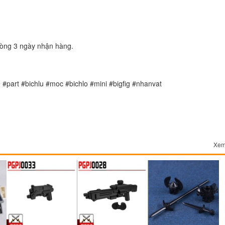
 vòng 3 ngày nhận hàng.
#part #bichlu #moc #bichlo #mini #bigfig #nhanvat
Xem