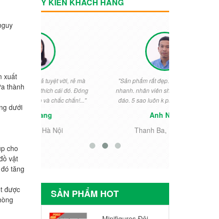
Ý KIẾN KHÁCH HÀNG
nguy
n xuất
vời, rẻ mà
"Sản phẩm rất đẹp. chuyển phát rất
"Rất đẹp. Bé
ứa thành
ái đó. Đóng
nhanh. nhân viên shop nhiệt tình chu
ngày thưởng 
c chắn!..."
đáo. 5 sao luôn k phải nói gì nữa..."
cho khỏi 
ng dưới
Anh Nam
i
Thanh Ba, Phú Thọ
Tiền
úp cho
đồ vật
 đó tăng
ết được
SẢN PHẨM HOT
hòng
Minifigures Đội