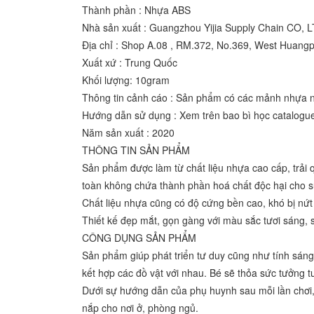
Thành phần : Nhựa ABS
Nhà sản xuất : Guangzhou Yijia Supply Chain CO, 
Địa chỉ : Shop A.08 , RM.372, No.369, West Huangpu
Xuất xứ : Trung Quốc
Khối lượng: 10gram
Thông tin cảnh cáo : Sản phẩm có các mảnh nhựa nh
Hướng dẫn sử dụng : Xem trên bao bì học catalogu
Năm sản xuất : 2020
THÔNG TIN SẢN PHẨM
Sản phẩm được làm từ chất liệu nhựa cao cấp, trải 
toàn không chứa thành phần hoá chất độc hại cho s
Chất liệu nhựa cũng có độ cứng bền cao, khó bị nứt
Thiết kế đẹp mắt, gọn gàng với màu sắc tươi sáng, 
CÔNG DỤNG SẢN PHẨM
Sản phẩm giúp phát triển tư duy cũng như tính sáng 
kết hợp các đồ vật với nhau. Bé sẽ thỏa sức tưởng t
Dưới sự hướng dẫn của phụ huynh sau mỗi lần chơi,
nắp cho nơi ở, phòng ngủ.