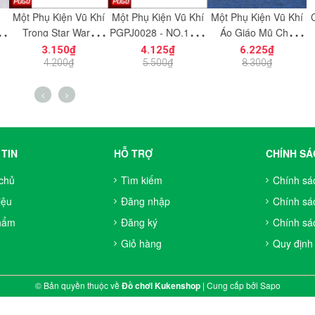
Kiện Vũ Khí
Một Phụ Kiện Vũ Khí
Một Phụ Kiện Vũ Khí
COMBO 2 Cá
Star Wars
PGPJ0028 - NO.1203
Áo Giáo Mũ Cho
Chân Robot
 NO.1198 -
- Phụ Kiện MOC
Chiến Binh Gondor
Factory Với 
150₫
4.125₫
6.225₫
6.150
iện MOC
Phiên Bản Màu Đen
NO.1366 - Đ
200₫
5.500₫
8.300₫
8.200
NO.1233 - Phụ Kiện
Lắp Ráp 
MOC
Thích Phụ K
6077856 
TIN
HỖ TRỢ
CHÍNH SÁ
chủ
Tìm kiếm
Chính sá
iệu
Đăng nhập
Chính sá
hẩm
Đăng ký
Chính sác
Giỏ hàng
Quy định
© Bản quyền thuộc về
Đồ chơi Kukenshop
|
Cung cấp bởi
Sapo