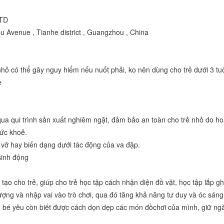
LTD
 Avenue , Tianhe district , Guangzhou , China
ỏ có thể gây nguy hiểm nếu nuốt phải, ko nên dùng cho trẻ dưới 3 tu
e
qua qui trình sản xuất nghiêm ngặt, đảm bảo an toàn cho trẻ nhỏ do h
ức khoẻ.
 vỡ hay biến dạng dưới tác động của va đập.
sinh động
tạo cho trẻ, giúp cho trẻ học tập cách nhận diện đồ vật, học tập lắp g
ượng và nhập vai vào trò chơi, qua đó tăng khả năng tư duy và óc sáng
 bé yêu còn biết được cách dọn dẹp các món đồchơi của mình, giữ ng