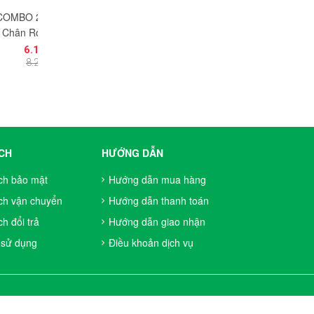
nh Tay
COMBO 5 Gach Kết
COMBO 2 Móng Vuốt
COMBO 10 Phụ K
 Hero
Nối Technic 2x3
Lớn Cho Mecha
Lưỡi Rìu Trung
4 Lỗ Pin
NO.1365 - Đồ Chơi
Robot NO.1717 - Đồ
NO.1716 - Đồ C
₫
6.150₫
5.925₫
5.925₫
ồ Chơi
Lắp Ráp Phụ Kiện
Chơi Lắp Ráp Part
Lắp Ráp Part 53
₫
8.200₫
7.900₫
7.900₫
Tương
MOC Tương Thích
15362
iện MOC
Part 6022718 11272
90605
CH
HƯỚNG DẪN
ch bảo mật
Hướng dẫn mua hàng
ch vận chuyển
Hướng dẫn thanh toán
h đổi trả
Hướng dẫn giao nhận
 sử dụng
Điều khoản dịch vụ