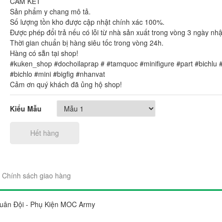
CAM KẾT
Sản phẩm y chang mô tả.
Số lượng tồn kho được cập nhật chính xác 100%.
Được phép đổi trả nếu có lỗi từ nhà sản xuất trong vòng 3 ngày nh
Thời gian chuẩn bị hàng siêu tốc trong vòng 24h.
Hàng có sẵn tại shop!
#kuken_shop #dochoilaprap # #tamquoc #minifigure #part #bichlu
#bichlo #mini #bigfig #nhanvat
Cảm ơn quý khách đã ủng hộ shop!
Kiểu Mẫu
Hết hàng
Chính sách giao hàng
Quân Đội - Phụ Kiện MOC Army