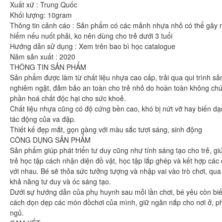
Xuất xứ : Trung Quốc
Khối lượng: 10gram
Thông tin cảnh cáo : Sản phẩm có các mảnh nhựa nhỏ có thể gây 
hiểm nếu nuốt phải, ko nên dùng cho trẻ dưới 3 tuổi
Hướng dẫn sử dụng : Xem trên bao bì học catalogue
Năm sản xuất : 2020
THÔNG TIN SẢN PHẨM
Sản phẩm được làm từ chất liệu nhựa cao cấp, trải qua qui trình sả
"Sản phẩm thì trên cả tuyệt 
nghiêm ngặt, đảm bảo an toàn cho trẻ nhỏ do hoàn toàn không ch
đẹp. Ráp lên cái nào thích c
phần hoá chất độc hại cho sức khoẻ.
gói sản phẩm rất đẹp và chắ
Chất liệu nhựa cũng có độ cứng bền cao, khó bị nứt vỡ hay biến dạ
Chị Trang
tác động của va đập.
Thiết kế đẹp mắt, gọn gàng với màu sắc tươi sáng, sinh động
Cầu Giấy, Hà Nộ
CÔNG DỤNG SẢN PHẨM
Sản phẩm giúp phát triển tư duy cũng như tính sáng tạo cho trẻ, gi
trẻ học tập cách nhận diện đồ vật, học tập lắp ghép và kết hợp các 
với nhau. Bé sẽ thỏa sức tưởng tượng và nhập vai vào trò chơi, qua
khả năng tư duy và óc sáng tạo.
Dưới sự hướng dẫn của phụ huynh sau mỗi lần chơi, bé yêu còn bi
cách dọn dẹp các món đồchơi của mình, giữ ngăn nắp cho nơi ở, p
ngủ.