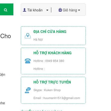
Tài khoản
Giỏ hàng
ĐỊA CHỈ CỬA HÀNG
 Cho
Hà Nội
HỖ TRỢ KHÁCH HÀNG
Hotline : 0949 854 380
Hotline :
iện
HỖ TRỢ TRỰC TUYẾN
Skype : Kuken Shop
Email : huumanh1513@gmail.com
nhe