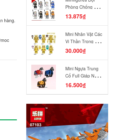
Phòng Chống Vũ
Khí Sinh Hóa
13.875₫
ận hàng.
PG8081
Mini Nhân Vật Các
 #moc
Vị Thần Trong 12
Cung Hoàng Đạo
30.000₫
CQ17-CQ22 Đồ
Chơi Lắp Ráp Mô
Mini Ngựa Trung
Hình Yêu Thích
Cổ Full Giáp Ngựa
Chiến Diều Hâu
16.500₫
Quạ Đen Sư Tử
Đỏ N1003 - N1005
Đồ Chơi Lắp Ráp
Mô Hình Nhân Vật