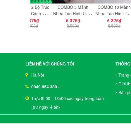
BO 2 Bộ Trục
COMBO 5 Mảnh
COMBO 10 Mảnh
Một Phụ 
 Lắp Cánh Quạt
Nhựa Tạo Hình Uống
Nhựa Tạo Hình Trơn
Trong 
Bay Trực Thăng
Cong Dùng Cho Mô
Vát Dọc 1x2 NO.1725
PGPJ0033
6.375₫
6.375₫
6.375₫
3.
87 - Phụ Kiện
Hình Nhân Vật Mini
Đồ Chơi Lắp Ráp
Phụ K
8.500₫
8.500₫
8.500₫
4.
 Tương Thích
NO.1729 - 43892
5404
Part 2479
LIÊN HỆ VỚI CHÚNG TÔI
THÔNG 
Hà Nội
Trang 
Giới th
0949 854 380
-
Sản p
Trực 8h00 - 18h00 các ngày trong tuần
(trừ ngày lễ tết)