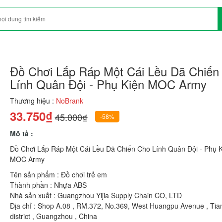
Đồ Chơi Lắp Ráp Một Cái Lều Dã Chiến
Lính Quân Đội - Phụ Kiện MOC Army
Thương hiệu :
NoBrank
33.750₫
45.000₫
-58%
Mô tả :
Đồ Chơi Lắp Ráp Một Cái Lều Dã Chiến Cho Lính Quân Đội - Phụ K
MOC Army
Tên sản phẩm : Đồ chơi trẻ em
Thành phần : Nhựa ABS
Nhà sản xuất : Guangzhou Yijia Supply Chain CO, LTD
Địa chỉ : Shop A.08 , RM.372, No.369, West Huangpu Avenue , Tia
district , Guangzhou , China