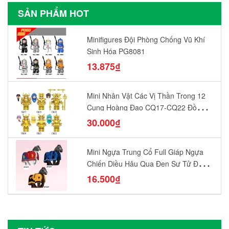
SẢN PHẨM HOT
Minifigures Đội Phòng Chống Vũ Khí
Sinh Hóa PG8081
13.875₫
Mini Nhân Vật Các Vị Thần Trong 12
Cung Hoàng Đạo CQ17-CQ22 Đồ
Chơi Lắp Ráp Mô Hình Yêu Thích
30.000₫
Mini Ngựa Trung Cổ Full Giáp Ngựa
Chiến Diều Hâu Quạ Đen Sư Tử Đỏ
N1003 - N1005 Đồ Chơi Lắp Ráp Mô
16.500₫
Hình Nhân Vật