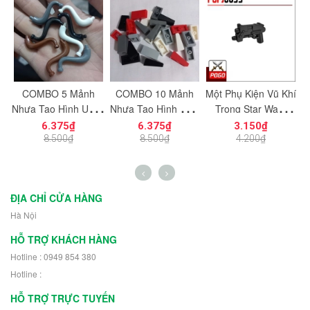
c
COMBO 5 Mảnh
COMBO 10 Mảnh
Một Phụ Kiện Vũ Khí
M
ạt
Nhựa Tạo Hình Uống
Nhựa Tạo Hình Trơn
Trong Star Wars
ng
Cong Dùng Cho Mô
Vát Dọc 1x2
PGPJ0033 NO.1198
N
6.375₫
6.375₫
3.150₫
n
Hình Nhân Vật Mini
NO.1725 Đồ Chơi
- Phụ Kiện MOC
8.500₫
8.500₫
4.200₫
h
NO.1729 - 43892
Lắp Ráp 5404
ĐỊA CHỈ CỬA HÀNG
Hà Nội
HỖ TRỢ KHÁCH HÀNG
Hotline : 0949 854 380
Hotline :
HỖ TRỢ TRỰC TUYẾN