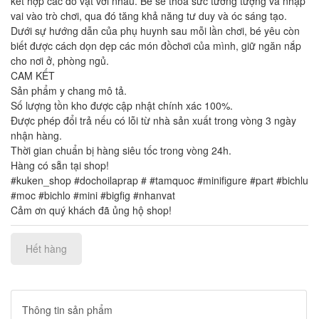
kết hợp các đồ vật với nhau. Bé sẽ thỏa sức tưởng tượng và nhập
vai vào trò chơi, qua đó tăng khả năng tư duy và óc sáng tạo.
Dưới sự hướng dẫn của phụ huynh sau mỗi lần chơi, bé yêu còn
biết được cách dọn dẹp các món đồchơi của mình, giữ ngăn nắp
cho nơi ở, phòng ngủ.
CAM KẾT
Sản phẩm y chang mô tả.
Số lượng tồn kho được cập nhật chính xác 100%.
Được phép đổi trả nếu có lỗi từ nhà sản xuất trong vòng 3 ngày
nhận hàng.
Thời gian chuẩn bị hàng siêu tốc trong vòng 24h.
Hàng có sẵn tại shop!
#kuken_shop #dochoilaprap # #tamquoc #minifigure #part #bichlu
#moc #bichlo #mini #bigfig #nhanvat
Cảm ơn quý khách đã ủng hộ shop!
Hết hàng
Thông tin sản phẩm