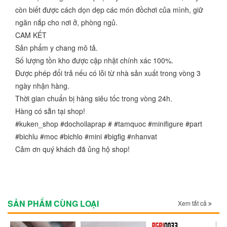
còn biết được cách dọn dẹp các món đồchơi của mình, giữ
ngăn nắp cho nơi ở, phòng ngủ.
CAM KẾT
Sản phẩm y chang mô tả.
Số lượng tồn kho được cập nhật chính xác 100%.
Được phép đổi trả nếu có lỗi từ nhà sản xuất trong vòng 3
ngày nhận hàng.
Thời gian chuẩn bị hàng siêu tốc trong vòng 24h.
Hàng có sẵn tại shop!
#kuken_shop #dochoilaprap # #tamquoc #minifigure #part
#bichlu #moc #bichlo #mini #bigfig #nhanvat
Cảm ơn quý khách đã ủng hộ shop!
SẢN PHẨM CÙNG LOẠI
Xem tất cả