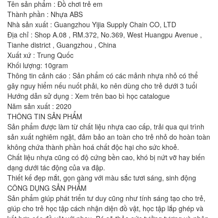
Tên sản phẩm : Đồ chơi trẻ em
Thành phần : Nhựa ABS
Nhà sản xuất : Guangzhou Yijia Supply Chain CO, LTD
Địa chỉ : Shop A.08 , RM.372, No.369, West Huangpu Avenue ,
Tianhe district , Guangzhou , China
Xuất xứ : Trung Quốc
Khối lượng: 10gram
Thông tin cảnh cáo : Sản phẩm có các mảnh nhựa nhỏ có thể
gây nguy hiểm nếu nuốt phải, ko nên dùng cho trẻ dưới 3 tuổi
Hướng dẫn sử dụng : Xem trên bao bì học catalogue
Năm sản xuất : 2020
THÔNG TIN SẢN PHẨM
Sản phẩm được làm từ chất liệu nhựa cao cấp, trải qua qui trình
sản xuất nghiêm ngặt, đảm bảo an toàn cho trẻ nhỏ do hoàn toàn
không chứa thành phần hoá chất độc hại cho sức khoẻ.
Chất liệu nhựa cũng có độ cứng bền cao, khó bị nứt vỡ hay biến
dạng dưới tác động của va đập.
Thiết kế đẹp mắt, gọn gàng với màu sắc tươi sáng, sinh động
CÔNG DỤNG SẢN PHẨM
Sản phẩm giúp phát triển tư duy cũng như tính sáng tạo cho trẻ,
giúp cho trẻ học tập cách nhận diện đồ vật, học tập lắp ghép và