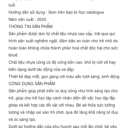
tuổi
Hướng dẫn sử dụng : Xem trên bao bì học catalogue
Năm sản xuất : 2020
THÔNG TIN SẢN PHẨM
Sản phẩm được làm từ chất liệu nhựa cao cấp, trải qua qui
trình sản xuất nghiêm ngặt, đảm bảo an toàn cho trẻ nhỏ do
hoàn toàn không chứa thành phần hoá chất độc hại cho sức
khoẻ.
Chất liệu nhựa cũng có độ cứng bền cao, khó bị nứt vỡ hay
biến dạng dưới tác động của va đập.
Thiết kế đẹp mắt, gọn gàng với màu sắc tươi sáng, sinh động
CÔNG DỤNG SẢN PHẨM
Sản phẩm giúp phát triển tư duy cũng như tính sáng tạo cho
trẻ, giúp cho trẻ học tập cách nhận diện đồ vật, học tập lắp
ghép và kết hợp các đồ vật với nhau. Bé sẽ thỏa sức tưởng
tượng và nhập vai vào trò chơi, qua đó tăng khả năng tư duy
và óc sáng tạo.
Dưới sự hướng dẫn của phụ huynh sau mỗi lần chơi, bé yêu