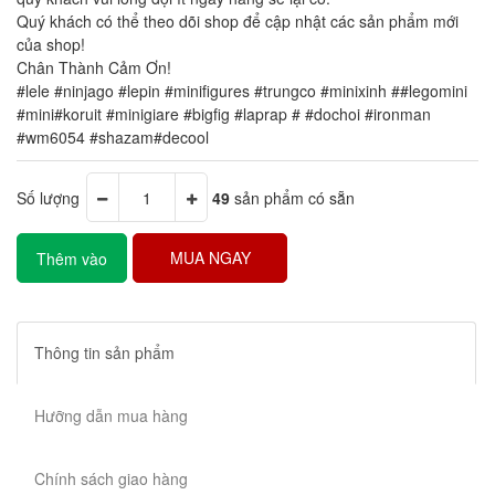
Quý khách có thể theo dõi shop để cập nhật các sản phẩm mới
của shop!
Chân Thành Cảm Ơn!
#lele #ninjago #lepin #minifigures #trungco #minixinh ##legomini
#mini#koruit #minigiare #bigfig #laprap # #dochoi #ironman
#wm6054 #shazam#decool
Số lượng
49
sản phẩm có sẵn
MUA NGAY
Thêm vào
giỏ hàng
Thông tin sản phẩm
Hưỡng dẫn mua hàng
Chính sách giao hàng