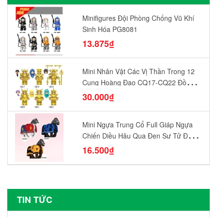
Minifigures Đội Phòng Chống Vũ Khí
Sinh Hóa PG8081
13.875₫
Mini Nhân Vật Các Vị Thần Trong 12
Cung Hoàng Đạo CQ17-CQ22 Đồ
Chơi Lắp Ráp Mô Hình Yêu Thích
30.000₫
Mini Ngựa Trung Cổ Full Giáp Ngựa
Chiến Diều Hâu Quạ Đen Sư Tử Đỏ
N1003 - N1005 Đồ Chơi Lắp Ráp Mô
16.500₫
Hình Nhân Vật
TIN TỨC