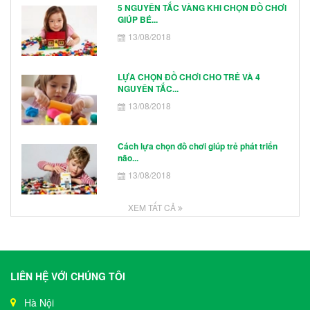
5 NGUYÊN TẮC VÀNG KHI CHỌN ĐỒ CHƠI
GIÚP BÉ...
13/08/2018
LỰA CHỌN ĐỒ CHƠI CHO TRẺ VÀ 4
NGUYÊN TẮC...
13/08/2018
Cách lựa chọn đồ chơi giúp trẻ phát triển
não...
13/08/2018
XEM TẤT CẢ
LIÊN HỆ VỚI CHÚNG TÔI
Hà Nội