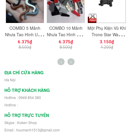
c
COMBO 5 Mảnh
COMBO 10 Mảnh
Một Phụ Kiện Vũ Khí
M
ạt
Nhựa Tạo Hình Uống
Nhựa Tạo Hình Trơn
Trong Star Wars
ng
Cong Dùng Cho Mô
Vát Dọc 1x2
PGPJ0033 NO.1198
N
6.375₫
6.375₫
3.150₫
n
Hình Nhân Vật Mini
NO.1725 Đồ Chơi
- Phụ Kiện MOC
8.500₫
8.500₫
4.200₫
h
NO.1729 - 43892
Lắp Ráp 5404
ĐỊA CHỈ CỬA HÀNG
Hà Nội
HỖ TRỢ KHÁCH HÀNG
Hotline : 0949 854 380
Hotline :
HỖ TRỢ TRỰC TUYẾN
Skype : Kuken Shop
Email : huumanh1513@gmail.com