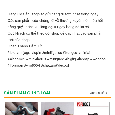
Hàng Có Sẵn, shop sẽ gửi hàng đi sớm nhất trong ngày!
Các sản phẩm của chúng tôi về thường xuyên nên nếu hết
hàng quý khách vui lòng đợi ít ngày hàng sẽ lại có.
Quý khách có thể theo dõi shop để cập nhật các sản phẩm
mới của shop!
Chân Thành Cảm Ơn!
#lele #ninjago #lepin #minifigures #trungco #minixinh
##legomini #mini#koruit #minigiare #bigfig #laprap # #dochoi
#ironman #wm6054 #shazam#decool
SẢN PHẨM CÙNG LOẠI
Xem tất cả