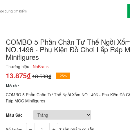
COMBO 5 Phần Chân Tư Thế Ngồi Xổ
NO.1496 - Phụ Kiện Đồ Chơi Lắp Ráp 
Minifigures
Thương hiệu :
NoBrank
13.875₫
18.500₫
-25%
Mô tả :
COMBO 5 Phần Chân Tư Thế Ngồi Xổm NO.1496 - Phụ Kiện Đồ Ch
Ráp MOC Minifigures
Màu Sắc
Số lượng
7
sản phẩm có sẵn