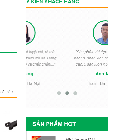
Ý KIẾN KHÁCH HÀNG
vời, rẻ mà
"Sản phẩm rất đẹp. chuyển phát rất
"Rất đẹp. Bé
ái đó. Đóng
nhanh. nhân viên shop nhiệt tình chu
ngày thưởng 
c chắn!..."
đáo. 5 sao luôn k phải nói gì nữa..."
cho khỏi 
Anh Nam
i
Thanh Ba, Phú Thọ
Tiền
 tất cả
SẢN PHẨM HOT
Minifigures Đội