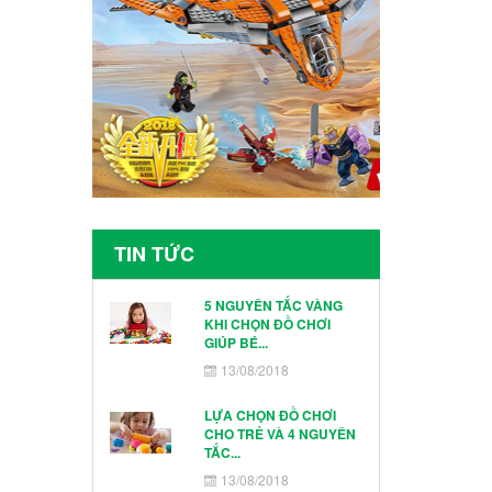
TIN TỨC
5 NGUYÊN TẮC VÀNG
KHI CHỌN ĐỒ CHƠI
GIÚP BÉ...
13/08/2018
LỰA CHỌN ĐỒ CHƠI
CHO TRẺ VÀ 4 NGUYÊN
TẮC...
13/08/2018