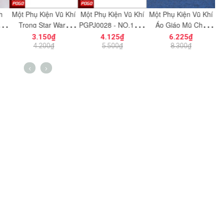
Kiện Vũ Khí
Một Phụ Kiện Vũ Khí
Một Phụ Kiện Vũ Khí
COMBO 2 Cá
Star Wars
PGPJ0028 - NO.1203
Áo Giáo Mũ Cho
Chân Robot
 NO.1198 -
- Phụ Kiện MOC
Chiến Binh Gondor
Factory Với 
150₫
4.125₫
6.225₫
6.150
iện MOC
Phiên Bản Màu Đen
NO.1366 - Đ
200₫
5.500₫
8.300₫
8.200
NO.1233 - Phụ Kiện
Lắp Ráp 
MOC
Thích Phụ K
6077856 