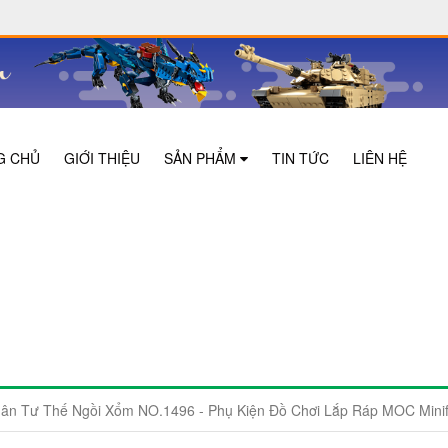
G CHỦ
GIỚI THIỆU
SẢN PHẨM
TIN TỨC
LIÊN HỆ
n Tư Thế Ngồi Xổm NO.1496 - Phụ Kiện Đồ Chơi Lắp Ráp MOC Minif