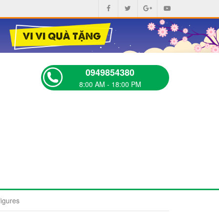
0949854380
8:00 AM - 18:00 PM
igures