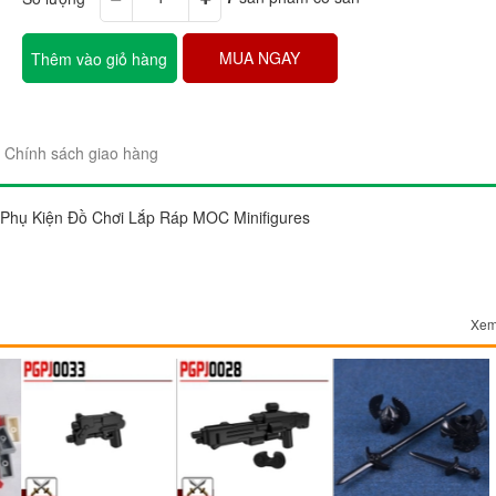
MUA NGAY
Thêm vào giỏ hàng
Chính sách giao hàng
"Sản phẩm thì trên cả tuyệt 
đẹp. Ráp lên cái nào thích c
hụ Kiện Đồ Chơi Lắp Ráp MOC Minifigures
gói sản phẩm rất đẹp và chắ
Chị Trang
Cầu Giấy, Hà Nộ
Xem