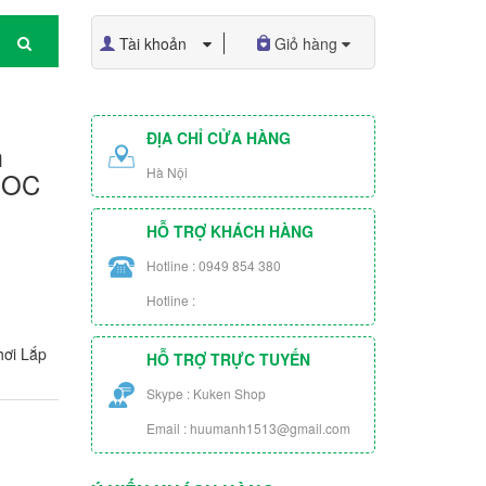
Tài khoản
Giỏ hàng
ĐỊA CHỈ CỬA HÀNG
m
Hà Nội
MOC
HỖ TRỢ KHÁCH HÀNG
Hotline : 0949 854 380
Hotline :
ơi Lắp
HỖ TRỢ TRỰC TUYẾN
Skype : Kuken Shop
Email : huumanh1513@gmail.com