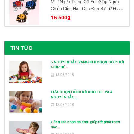
Mini Ngựa Trung Cổ Full Giáp Ngựa
Chiến Diều Hâu Quạ Đen Sư Tử Đỏ
N1003 - N1005 Đồ Chơi Lắp Ráp Mô
16.500₫
Hình Nhân Vật
TIN TỨC
5 NGUYÊN TẮC VÀNG KHI CHỌN ĐỒ CHƠI
GIÚP BÉ...
13/08/2018
LỰA CHỌN ĐỒ CHƠI CHO TRẺ VÀ 4
NGUYÊN TẮC...
13/08/2018
Cách lựa chọn đồ chơi giúp trẻ phát triển
não...