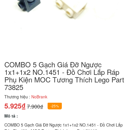
COMBO 5 Gạch Giá Đỡ Ngược
1x1+1x2 NO.1451 - Đồ Chơi Lắp Ráp
Phụ Kiện MOC Tương Thích Lego Part
73825
Thương hiệu :
NoBrank
5.925₫
7.900₫
-25%
Mô tả :
COMBO 5 Gạch Giá Đỡ Ngược 1x1+1x2 NO.1451 - Đồ Chơi Lắp