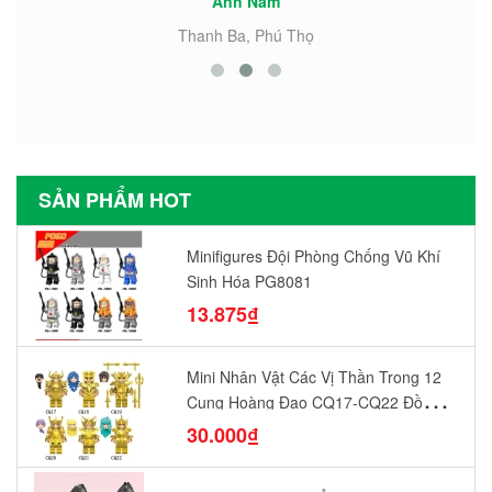
Anh Nam
Thanh Ba, Phú Thọ
SẢN PHẨM HOT
Minifigures Đội Phòng Chống Vũ Khí
Sinh Hóa PG8081
13.875₫
Mini Nhân Vật Các Vị Thần Trong 12
Cung Hoàng Đạo CQ17-CQ22 Đồ
Chơi Lắp Ráp Mô Hình Yêu Thích
30.000₫