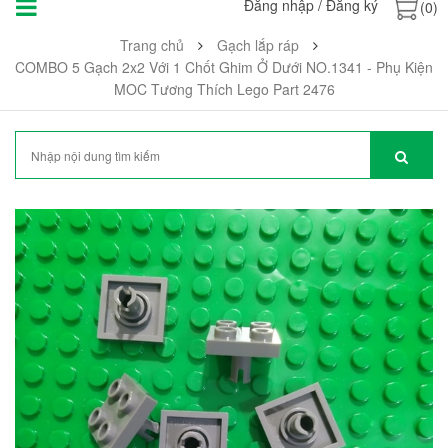
Đăng nhập
/
Đăng ký
(0)
Trang chủ
Gạch lắp ráp
COMBO 5 Gạch 2x2 Với 1 Chốt Ghim Ở Dưới NO.1341 - Phụ Kiện
MOC Tương Thích Lego Part 2476