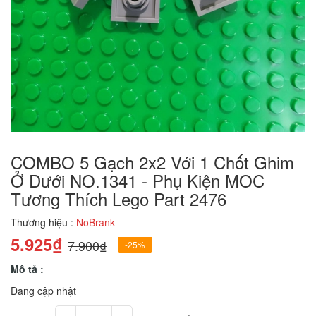
COMBO 5 Gạch 2x2 Với 1 Chốt Ghim
Ở Dưới NO.1341 - Phụ Kiện MOC
Tương Thích Lego Part 2476
Thương hiệu :
NoBrank
5.925₫
7.900₫
-25%
Mô tả :
Đang cập nhật