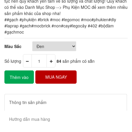
tục nên quý khách yên tâm về số lượng và chất lượng! Quý khách
có thể vào Danh Mục Shop --> Phụ Kiện MOC để xem thêm nhiều
sản phẩm khác của shop nha!
##gạch #phụkiện #brick #moc #legomoc #moc#phukien#diy
#laprap #gach#mocbrick #non#cay#legocây #402 #bộđàm
#gạchmoc
Màu Sắc
Số lượng
84
sản phẩm có sẵn
MUA NGAY
Thêm vào
giỏ hàng
Thông tin sản phẩm
Hưỡng dẫn mua hàng