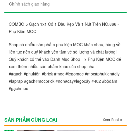
Chính sách giao hàng
COMBO 5 Gạch 1x1 Có 1 Đầu Kẹp Và 1 Nút Trên NO.866 -
Phụ Kiện MOC
Shop có nhiều sản phẩm phụ kiện MOC khác nhau, hàng về
liên tục nên quý khách yên tâm về số lượng và chất lượng!
Quý khách có thể vào Danh Mục Shop --> Phụ Kiện MOC để
xem thêm nhiều sản phẩm khác của shop nha!
##gạch #phụkiện #brick #moc #legomoc #moc#phukien#diy
#laprap #gach#mocbrick #non#cay#legocây #402 #bộđàm
#gạchmoc
SẢN PHẨM CÙNG LOẠI
Xem tất cả