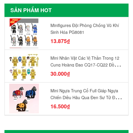
SẢN PHẨM HOT
Minifigures Đội Phòng Chống Vũ Khí
Sinh Hóa PG8081
13.875₫
Mini Nhân Vật Các Vị Thần Trong 12
Cung Hoàng Đạo CQ17-CQ22 Đồ
Chơi Lắp Ráp Mô Hình Yêu Thích
30.000₫
Mini Ngựa Trung Cổ Full Giáp Ngựa
Chiến Diều Hâu Quạ Đen Sư Tử Đỏ
N1003 - N1005 Đồ Chơi Lắp Ráp Mô
16.500₫
Hình Nhân Vật