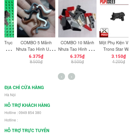
c
COMBO 5 Mảnh
COMBO 10 Mảnh
Một Phụ Kiện Vũ Khí
M
ạt
Nhựa Tạo Hình Uống
Nhựa Tạo Hình Trơn
Trong Star Wars
ng
Cong Dùng Cho Mô
Vát Dọc 1x2
PGPJ0033 NO.1198
N
6.375₫
6.375₫
3.150₫
n
Hình Nhân Vật Mini
NO.1725 Đồ Chơi
- Phụ Kiện MOC
8.500₫
8.500₫
4.200₫
h
NO.1729 - 43892
Lắp Ráp 5404
ĐỊA CHỈ CỬA HÀNG
Hà Nội
HỖ TRỢ KHÁCH HÀNG
Hotline : 0949 854 380
Hotline :
HỖ TRỢ TRỰC TUYẾN