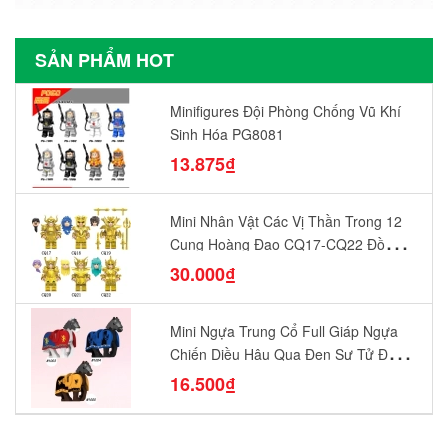
SẢN PHẨM HOT
Minifigures Đội Phòng Chống Vũ Khí
Sinh Hóa PG8081
13.875₫
Mini Nhân Vật Các Vị Thần Trong 12
Cung Hoàng Đạo CQ17-CQ22 Đồ
Chơi Lắp Ráp Mô Hình Yêu Thích
30.000₫
Mini Ngựa Trung Cổ Full Giáp Ngựa
Chiến Diều Hâu Quạ Đen Sư Tử Đỏ
N1003 - N1005 Đồ Chơi Lắp Ráp Mô
16.500₫
Hình Nhân Vật