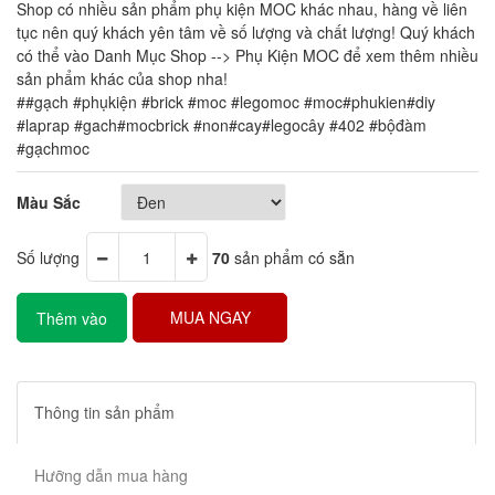
Shop có nhiều sản phẩm phụ kiện MOC khác nhau, hàng về liên
tục nên quý khách yên tâm về số lượng và chất lượng! Quý khách
có thể vào Danh Mục Shop --> Phụ Kiện MOC để xem thêm nhiều
sản phẩm khác của shop nha!
##gạch #phụkiện #brick #moc #legomoc #moc#phukien#diy
#laprap #gach#mocbrick #non#cay#legocây #402 #bộđàm
#gạchmoc
Màu Sắc
Số lượng
70
sản phẩm có sẵn
MUA NGAY
Thêm vào
giỏ hàng
Thông tin sản phẩm
Hưỡng dẫn mua hàng