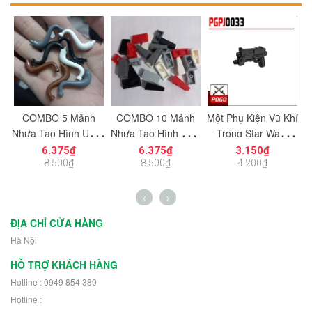
c
COMBO 5 Mảnh
COMBO 10 Mảnh
Một Phụ Kiện Vũ Khí
M
ạt
Nhựa Tạo Hình Uống
Nhựa Tạo Hình Trơn
Trong Star Wars
ng
Cong Dùng Cho Mô
Vát Dọc 1x2
PGPJ0033 NO.1198
N
6.375₫
6.375₫
3.150₫
n
Hình Nhân Vật Mini
NO.1725 Đồ Chơi
- Phụ Kiện MOC
8.500₫
8.500₫
4.200₫
h
NO.1729 - 43892
Lắp Ráp 5404
ĐỊA CHỈ CỬA HÀNG
Hà Nội
HỖ TRỢ KHÁCH HÀNG
Hotline : 0949 854 380
Hotline :