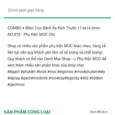
Chính sách giao hàng
COMBO 4 Mâm Trục Bánh Xe Kích Thước 17.6x14.9mm
NO.870 - Phụ Kiện MOC Oto
Shop có nhiều sản phẩm phụ kiện MOC khác nhau, hàng về
liên tục nên quý khách yên tâm về số lượng và chất lượng!
Quý khách có thể vào Danh Mục Shop --> Phụ Kiện MOC để
xem thêm nhiều sản phẩm khác của shop nha!
##gạch #phụkiện #brick #moc #legomoc #moc#phukien#diy
#laprap #gach#mocbrick #non#cay#legocây #402 #bộđàm
#gạchmoc
SẢN PHẨM CÙNG LOẠI
Xem tất cả