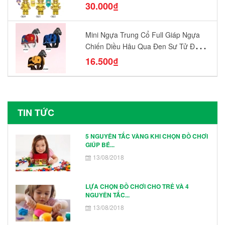
Chơi Lắp Ráp Mô Hình Yêu Thích
30.000₫
Mini Ngựa Trung Cổ Full Giáp Ngựa
Chiến Diều Hâu Quạ Đen Sư Tử Đỏ
N1003 - N1005 Đồ Chơi Lắp Ráp Mô
16.500₫
Hình Nhân Vật
TIN TỨC
5 NGUYÊN TẮC VÀNG KHI CHỌN ĐỒ CHƠI
GIÚP BÉ...
13/08/2018
LỰA CHỌN ĐỒ CHƠI CHO TRẺ VÀ 4
NGUYÊN TẮC...
13/08/2018