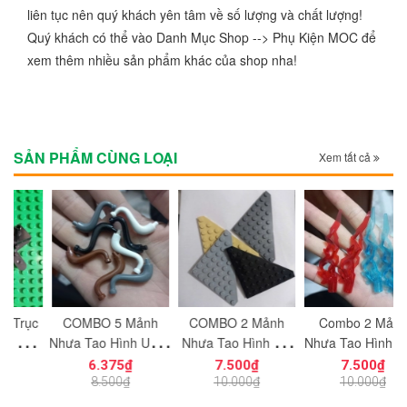
liên tục nên quý khách yên tâm về số lượng và chất lượng!
Quý khách có thể vào Danh Mục Shop --> Phụ Kiện MOC để
xem thêm nhiều sản phẩm khác của shop nha!
SẢN PHẨM CÙNG LOẠI
Xem tất cả
c
COMBO 5 Mảnh
COMBO 2 Mảnh
Combo 2 Mảnh
ạt
Nhựa Tạo Hình Uống
Nhựa Tạo Hình Vát
Nhựa Tạo Hình Hiệu
ng
Cong Dùng Cho Mô
Cắt Góc 8x8
Ứng Năng Lượng
6.375₫
7.500₫
7.500₫
n
Hình Nhân Vật Mini
NO.1727 Dùng Cho
NO.1726 Dùng
K
8.500₫
10.000₫
10.000₫
h
NO.1729 - 43892
Mô Hình Nhân Vật
Trang Trí Mô Hình