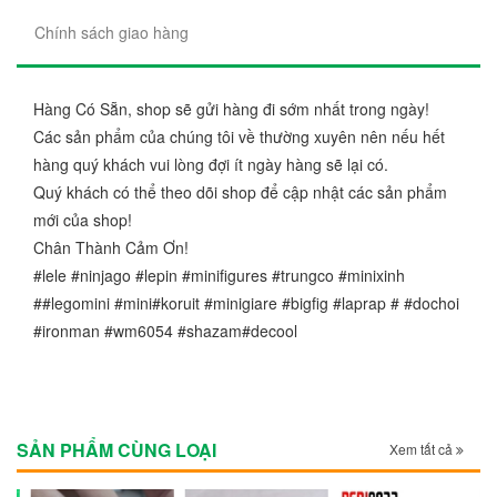
Chính sách giao hàng
Hàng Có Sẵn, shop sẽ gửi hàng đi sớm nhất trong ngày!
Các sản phẩm của chúng tôi về thường xuyên nên nếu hết
hàng quý khách vui lòng đợi ít ngày hàng sẽ lại có.
Quý khách có thể theo dõi shop để cập nhật các sản phẩm
mới của shop!
Chân Thành Cảm Ơn!
#lele #ninjago #lepin #minifigures #trungco #minixinh
##legomini #mini#koruit #minigiare #bigfig #laprap # #dochoi
#ironman #wm6054 #shazam#decool
SẢN PHẨM CÙNG LOẠI
Xem tất cả