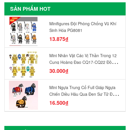
SẢN PHẨM HOT
Minifigures Đội Phòng Chống Vũ Khí
Sinh Hóa PG8081
13.875₫
Mini Nhân Vật Các Vị Thần Trong 12
Cung Hoàng Đạo CQ17-CQ22 Đồ
Chơi Lắp Ráp Mô Hình Yêu Thích
30.000₫
Mini Ngựa Trung Cổ Full Giáp Ngựa
Chiến Diều Hâu Quạ Đen Sư Tử Đỏ
N1003 - N1005 Đồ Chơi Lắp Ráp Mô
16.500₫
Hình Nhân Vật