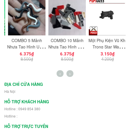
c
COMBO 5 Mảnh
COMBO 10 Mảnh
Một Phụ Kiện Vũ Khí
M
ạt
Nhựa Tạo Hình Uống
Nhựa Tạo Hình Trơn
Trong Star Wars
ng
Cong Dùng Cho Mô
Vát Dọc 1x2
PGPJ0033 NO.1198
N
6.375₫
6.375₫
3.150₫
n
Hình Nhân Vật Mini
NO.1725 Đồ Chơi
- Phụ Kiện MOC
8.500₫
8.500₫
4.200₫
h
NO.1729 - 43892
Lắp Ráp 5404
ĐỊA CHỈ CỬA HÀNG
Hà Nội
HỖ TRỢ KHÁCH HÀNG
Hotline : 0949 854 380
Hotline :
HỖ TRỢ TRỰC TUYẾN