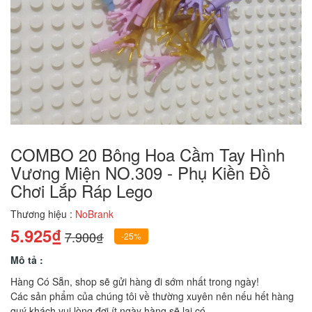
COMBO 20 Bông Hoa Cầm Tay Hình
Vương Miện NO.309 - Phụ Kiền Đồ
Chơi Lắp Ráp Lego
Thương hiệu :
NoBrank
5.925₫
7.900₫
-25%
Mô tả :
Hàng Có Sẵn, shop sẽ gửi hàng đi sớm nhất trong ngày!
Các sản phẩm của chúng tôi về thường xuyên nên nếu hết hàng
quý khách vui lòng đợi ít ngày hàng sẽ lại có.