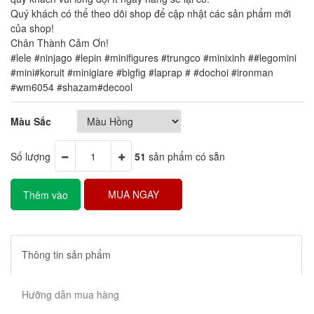
Quý khách có thể theo dõi shop để cập nhật các sản phẩm mới
của shop!
Chân Thành Cảm Ơn!
#lele #ninjago #lepin #minifigures #trungco #minixinh ##legomini
#mini#koruit #minigiare #bigfig #laprap # #dochoi #ironman
#wm6054 #shazam#decool
Màu Sắc
Số lượng
51
sản phẩm có sẵn
MUA NGAY
Thêm vào
giỏ hàng
Thông tin sản phẩm
Hưỡng dẫn mua hàng