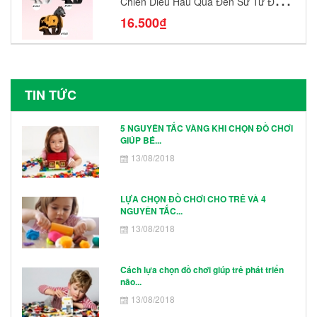
Chiến Diều Hâu Quạ Đen Sư Tử Đỏ
N1003 - N1005 Đồ Chơi Lắp Ráp Mô
16.500₫
Hình Nhân Vật
TIN TỨC
5 NGUYÊN TẮC VÀNG KHI CHỌN ĐỒ CHƠI
GIÚP BÉ...
13/08/2018
LỰA CHỌN ĐỒ CHƠI CHO TRẺ VÀ 4
NGUYÊN TẮC...
13/08/2018
Cách lựa chọn đồ chơi giúp trẻ phát triển
não...
13/08/2018