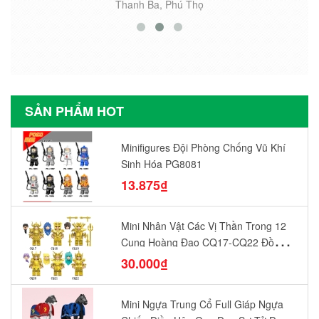
Thanh Ba, Phú Thọ
SẢN PHẨM HOT
Minifigures Đội Phòng Chống Vũ Khí
Sinh Hóa PG8081
13.875₫
Mini Nhân Vật Các Vị Thần Trong 12
Cung Hoàng Đạo CQ17-CQ22 Đồ
Chơi Lắp Ráp Mô Hình Yêu Thích
30.000₫
Mini Ngựa Trung Cổ Full Giáp Ngựa