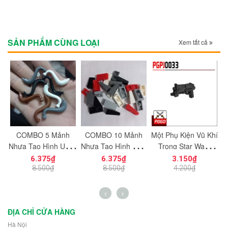
SẢN PHẨM CÙNG LOẠI
Xem tất cả
c
COMBO 5 Mảnh
COMBO 10 Mảnh
Một Phụ Kiện Vũ Khí
M
ạt
Nhựa Tạo Hình Uống
Nhựa Tạo Hình Trơn
Trong Star Wars
ng
Cong Dùng Cho Mô
Vát Dọc 1x2
PGPJ0033 NO.1198
N
6.375₫
6.375₫
3.150₫
n
Hình Nhân Vật Mini
NO.1725 Đồ Chơi
- Phụ Kiện MOC
8.500₫
8.500₫
4.200₫
h
NO.1729 - 43892
Lắp Ráp 5404
ĐỊA CHỈ CỬA HÀNG
Hà Nội