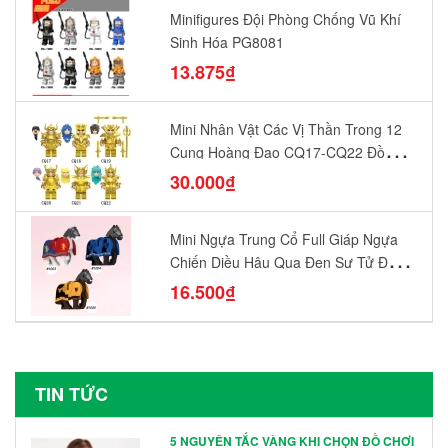
Minifigures Đội Phòng Chống Vũ Khí
Sinh Hóa PG8081
13.875₫
Mini Nhân Vật Các Vị Thần Trong 12
Cung Hoàng Đạo CQ17-CQ22 Đồ
Chơi Lắp Ráp Mô Hình Yêu Thích
30.000₫
Mini Ngựa Trung Cổ Full Giáp Ngựa
Chiến Diều Hâu Quạ Đen Sư Tử Đỏ
N1003 - N1005 Đồ Chơi Lắp Ráp Mô
16.500₫
Hình Nhân Vật
TIN TỨC
5 NGUYÊN TẮC VÀNG KHI CHỌN ĐỒ CHƠI