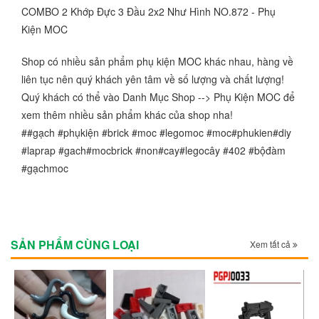
COMBO 2 Khớp Đực 3 Đầu 2x2 Như Hình NO.872 - Phụ
Kiện MOC
Shop có nhiều sản phẩm phụ kiện MOC khác nhau, hàng về
liên tục nên quý khách yên tâm về số lượng và chất lượng!
Quý khách có thể vào Danh Mục Shop --> Phụ Kiện MOC để
xem thêm nhiều sản phẩm khác của shop nha!
##gạch #phụkiện #brick #moc #legomoc #moc#phukien#diy
#laprap #gach#mocbrick #non#cay#legocây #402 #bộđàm
#gạchmoc
SẢN PHẨM CÙNG LOẠI
Xem tất cả