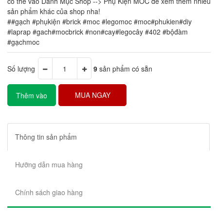
có thể vào Danh Mục Shop --> Phụ Kiện MOC để xem thêm nhiều
sản phẩm khác của shop nha!
##gạch #phụkiện #brick #moc #legomoc #moc#phukien#diy
#laprap #gach#mocbrick #non#cay#legocây #402 #bộđàm
#gạchmoc
Số lượng
9
sản phẩm có sẵn
MUA NGAY
Thêm vào
giỏ hàng
Thông tin sản phẩm
Hưỡng dẫn mua hàng
Chính sách giao hàng