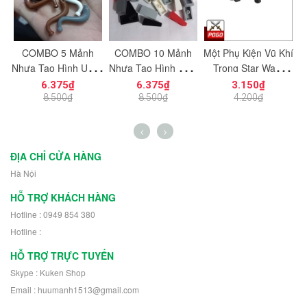
c
COMBO 5 Mảnh
COMBO 10 Mảnh
Một Phụ Kiện Vũ Khí
M
ạt
Nhựa Tạo Hình Uống
Nhựa Tạo Hình Trơn
Trong Star Wars
ng
Cong Dùng Cho Mô
Vát Dọc 1x2
PGPJ0033 NO.1198
N
6.375₫
6.375₫
3.150₫
n
Hình Nhân Vật Mini
NO.1725 Đồ Chơi
- Phụ Kiện MOC
8.500₫
8.500₫
4.200₫
h
NO.1729 - 43892
Lắp Ráp 5404
ĐỊA CHỈ CỬA HÀNG
Hà Nội
HỖ TRỢ KHÁCH HÀNG
Hotline : 0949 854 380
Hotline :
HỖ TRỢ TRỰC TUYẾN
Skype : Kuken Shop
Email : huumanh1513@gmail.com