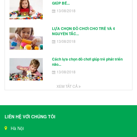
GIÚP BÉ...
13/08/2018
LỰA CHỌN ĐỒ CHƠI CHO TRẺ VÀ 4
NGUYÊN TẮC...
13/08/2018
Cách lựa chọn đồ chơi giúp trẻ phát triển
não...
13/08/2018
XEM TẤT CẢ
LIÊN HỆ VỚI CHÚNG TÔI
Hà Nội