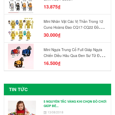
13.875₫
Mini Nhân Vật Các Vị Thần Trong 12
Cung Hoàng Đạo CQ17-CQ22 Đồ
Chơi Lắp Ráp Mô Hình Yêu Thích
30.000₫
Mini Ngựa Trung Cổ Full Giáp Ngựa
Chiến Diều Hâu Quạ Đen Sư Tử Đỏ
N1003 - N1005 Đồ Chơi Lắp Ráp Mô
16.500₫
Hình Nhân Vật
TIN TỨC
5 NGUYÊN TẮC VÀNG KHI CHỌN ĐỒ CHƠI
GIÚP BÉ...
13/08/2018