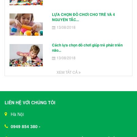
LỰA CHỌN ĐỒ CHƠI CHO TRẺ VÀ 4
NGUYÊN TẮC...
13/08/2018
Cách lựa chọn đồ chơi giúp trẻ phát triển
não...
13/08/2018
XEM TẤT CẢ
LIÊN HỆ VỚI CHÚNG TÔI
Hà Nội
0949 854 380
-