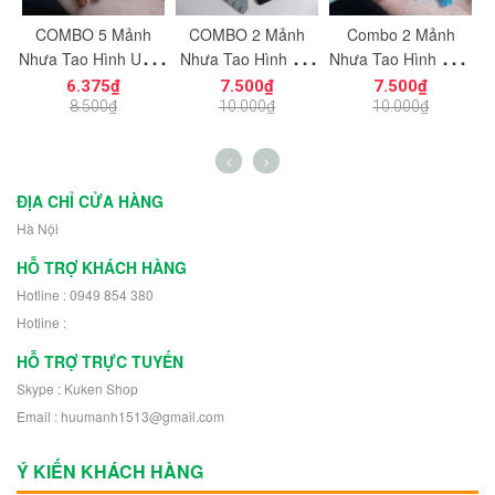
c
COMBO 5 Mảnh
COMBO 2 Mảnh
Combo 2 Mảnh
ạt
Nhựa Tạo Hình Uống
Nhựa Tạo Hình Vát
Nhựa Tạo Hình Hiệu
ng
Cong Dùng Cho Mô
Cắt Góc 8x8
Ứng Năng Lượng
6.375₫
7.500₫
7.500₫
n
Hình Nhân Vật Mini
NO.1727 Dùng Cho
NO.1726 Dùng
K
8.500₫
10.000₫
10.000₫
h
NO.1729 - 43892
Mô Hình Nhân Vật
Trang Trí Mô Hình
Robot 30504
Nhân Vật Robot
11302
ĐỊA CHỈ CỬA HÀNG
Hà Nội
HỖ TRỢ KHÁCH HÀNG
Hotline : 0949 854 380
Hotline :
HỖ TRỢ TRỰC TUYẾN
Skype : Kuken Shop
Email : huumanh1513@gmail.com
Ý KIẾN KHÁCH HÀNG