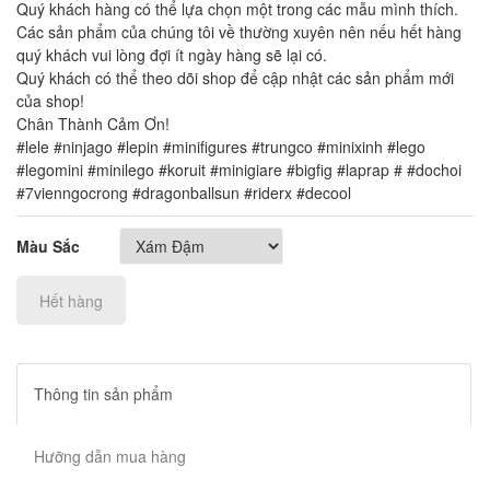
Quý khách hàng có thể lựa chọn một trong các mẫu mình thích.
Các sản phẩm của chúng tôi về thường xuyên nên nếu hết hàng
quý khách vui lòng đợi ít ngày hàng sẽ lại có.
Quý khách có thể theo dõi shop để cập nhật các sản phẩm mới
của shop!
Chân Thành Cảm Ơn!
#lele #ninjago #lepin #minifigures #trungco #minixinh #lego
#legomini #minilego #koruit #minigiare #bigfig #laprap # #dochoi
#7vienngocrong #dragonballsun #riderx #decool
Màu Sắc
Hết hàng
Thông tin sản phẩm
Hưỡng dẫn mua hàng