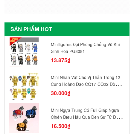
SẢN PHẨM HOT
Minifigures Đội Phòng Chống Vũ Khí
Sinh Hóa PG8081
13.875₫
Mini Nhân Vật Các Vị Thần Trong 12
Cung Hoàng Đạo CQ17-CQ22 Đồ
Chơi Lắp Ráp Mô Hình Yêu Thích
30.000₫
Mini Ngựa Trung Cổ Full Giáp Ngựa
Chiến Diều Hâu Quạ Đen Sư Tử Đỏ
N1003 - N1005 Đồ Chơi Lắp Ráp Mô
16.500₫
Hình Nhân Vật