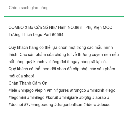
Chính sách giao hàng
COMBO 2 Bộ Cửa Sổ Như Hình NO.663 - Phụ Kiện MOC
Tương Thích Lego Part 60594
Quý khách hàng có thể lựa chọn một trong các mẫu mình
thích. Các sản phẩm của chúng tôi về thường xuyên nên nếu
hết hàng quý khách vui lòng đợi ít ngày hàng sẽ lại có.
Quý khách có thể theo dõi shop để cập nhật các sản phẩm
mới của shop!
Chân Thành Cảm Ơn!
#lele #ninjago #lepin #minifigures #trungco #minixinh #lego
#legomini #minilego #koruit #minigiare #bigfig #laprap #
#dochoi #7vienngocrong #dragonballsun #riderx #decool