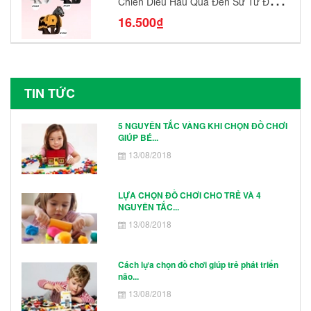
Chiến Diều Hâu Quạ Đen Sư Tử Đỏ
N1003 - N1005 Đồ Chơi Lắp Ráp Mô
16.500₫
Hình Nhân Vật
TIN TỨC
5 NGUYÊN TẮC VÀNG KHI CHỌN ĐỒ CHƠI
GIÚP BÉ...
13/08/2018
LỰA CHỌN ĐỒ CHƠI CHO TRẺ VÀ 4
NGUYÊN TẮC...
13/08/2018
Cách lựa chọn đồ chơi giúp trẻ phát triển
não...
13/08/2018