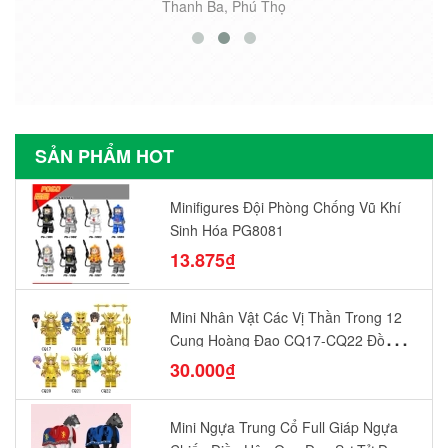
Thanh Ba, Phú Thọ
SẢN PHẨM HOT
Minifigures Đội Phòng Chống Vũ Khí
Sinh Hóa PG8081
13.875₫
Mini Nhân Vật Các Vị Thần Trong 12
Cung Hoàng Đạo CQ17-CQ22 Đồ
Chơi Lắp Ráp Mô Hình Yêu Thích
30.000₫
Mini Ngựa Trung Cổ Full Giáp Ngựa