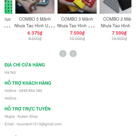
c
COMBO 5 Mảnh
COMBO 3 Mảnh
COMBO 2 Mảnh
ạt
Nhựa Tạo Hình Uống
Nhựa Tạo Hình Giáp
Nhựa Tạo Hình Vát
N
ng
Cong Dùng Cho Mô
Vai 3x4 Cho Mô Hình
Cắt Góc 8x8
6.375₫
7.500₫
7.500₫
n
Hình Nhân Vật Mini
Nhân Vật Mecha
NO.1727 Dùng Cho
8.500₫
10.000₫
10.000₫
h
NO.1729 - 43892
Robot NO.1728 -
Mô Hình Nhân Vật
66955
Robot 30504
ĐỊA CHỈ CỬA HÀNG
Hà Nội
HỖ TRỢ KHÁCH HÀNG
Hotline : 0949 854 380
Hotline :
HỖ TRỢ TRỰC TUYẾN
Skype : Kuken Shop
Email : huumanh1513@gmail.com