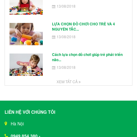
13/08/2018
LỰA CHỌN ĐỒ CHƠI CHO TRẺ VÀ 4
NGUYÊN TẮC...
13/08/2018
Cách lựa chọn đồ chơi giúp trẻ phát triển
não...
13/08/2018
XEM TẤT CẢ
LIÊN HỆ VỚI CHÚNG TÔI
Hà Nội
0949 854 380
-