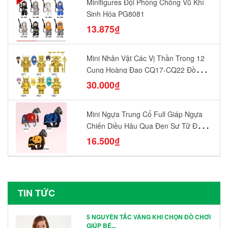
Minifigures Đội Phòng Chống Vũ Khí
Sinh Hóa PG8081
13.875₫
Mini Nhân Vật Các Vị Thần Trong 12
Cung Hoàng Đạo CQ17-CQ22 Đồ
Chơi Lắp Ráp Mô Hình Yêu Thích
30.000₫
Mini Ngựa Trung Cổ Full Giáp Ngựa
Chiến Diều Hâu Quạ Đen Sư Tử Đỏ
N1003 - N1005 Đồ Chơi Lắp Ráp Mô
16.500₫
Hình Nhân Vật
TIN TỨC
5 NGUYÊN TẮC VÀNG KHI CHỌN ĐỒ CHƠI
GIÚP BÉ...